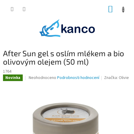
Přejít
NÁKUP
na
obsah
KOŠÍK
After Sun gel s oslím mlékem a bio
olivovým olejem (50 ml)
1764
Průměrné
Neohodnoceno
Podrobnosti hodnocení
Značka:
Olivie
Novinka
hodnocení
produktu
je
0,0
z
5
hvězdiček.