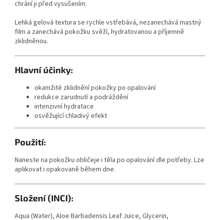
chrání ji před vysušením.
Lehká gelová textura se rychle vstřebává, nezanechává mastný
film a zanechává pokožku svěží, hydratovanou a příjemně
zklidněnou.
Hlavní účinky:
okamžité zklidnění pokožky po opalování
redukce zarudnutí a podráždění
intenzivní hydratace
osvěžující chladivý efekt
Použití:
Naneste na pokožku obličeje i těla po opalování dle potřeby. Lze
aplikovat i opakovaně během dne.
Složení (INCI):
Aqua (Water), Aloe Barbadensis Leaf Juice, Glycerin,