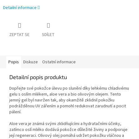
Detailní informace
ZEPTAT SE
SDÍLET
Popis
Diskuze
Ostatní informace
Detailní popis produktu
Dopřejte své pokožce úlevu po slunění díky lehkému chladivému
gelu s oslím mlékem, aloe vera a bio olivovým olejem. Tento
jemný gel byl navržen tak, aby okamžitě zklidnil pokožku
podrážděnou UV zářením a pomohl redukovat zarudnutí a pocit
pálení.
Aloe vera je známá svými zklidňujícími a hydratačními účinky,
zatímco oslí mléko dodává pokožce důležité živiny a podporuje
její regeneraci. Olivový olej pomáhá udržet pokožku vláčnou a