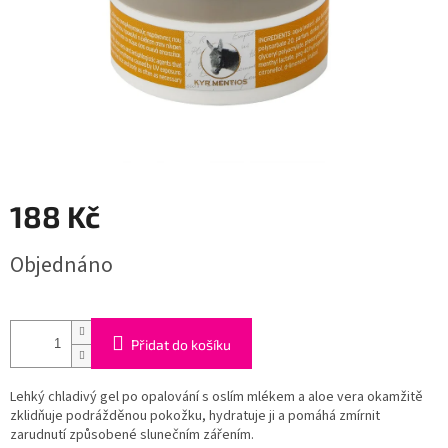
188 Kč
Měrná
Objednáno
cena:
Přidat do košíku
Lehký chladivý gel po opalování s oslím mlékem a aloe vera okamžitě
zklidňuje podrážděnou pokožku, hydratuje ji a pomáhá zmírnit
zarudnutí způsobené slunečním zářením.