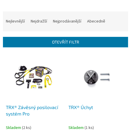
Ř
a
Nejlevnější
Nejdražší
Nejprodávanější
Abecedně
z
e
n
OTEVŘÍT FILTR
í
p
V
r
ý
o
p
d
i
u
s
k
p
t
r
ů
o
d
TRX® Závěsný posilovací
TRX® Úchyt
u
systém Pro
k
t
Skladem
(2 ks)
Skladem
(1 ks)