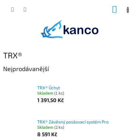
Přejít
NÁKUP
na
obsah
KOŠÍK
TRX®
Nejprodávanější
TRX® Úchyt
Skladem
(1 ks)
1 391,50 Kč
TRX® Závěsný posilovací systém Pro
Skladem
(2 ks)
8 591 Kč