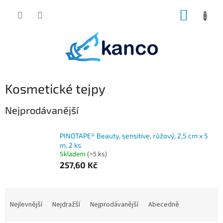
Přejít
NÁKUP
na
obsah
KOŠÍK
Kosmetické tejpy
Nejprodávanější
PINOTAPE® Beauty, sensitive, růžový, 2,5 cm x 5
m, 2 ks
Skladem
(>5 ks)
257,60 Kč
Ř
a
Nejlevnější
Nejdražší
Nejprodávanější
Abecedně
z