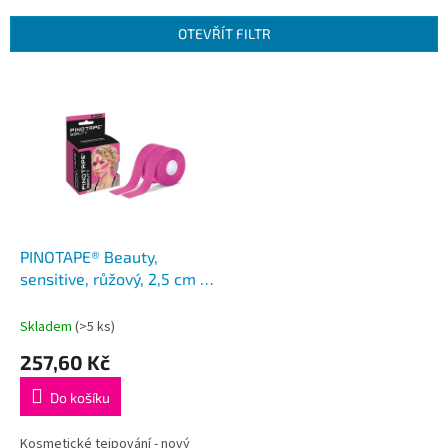
e
n
OTEVŘÍT FILTR
í
p
V
r
ý
o
p
d
i
u
s
k
p
t
r
ů
o
d
PINOTAPE® Beauty,
u
sensitive, růžový, 2,5 cm x
k
5 m, 2 ks
t
Skladem
(>5 ks)
ů
257,60 Kč
Do košíku
Kosmetické tejpování - nový