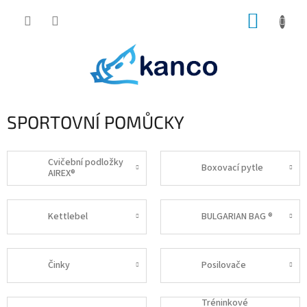
Přejít
NÁKUP
na
obsah
KOŠÍK
SPORTOVNÍ POMŮCKY
Cvičební podložky
Boxovací pytle
AIREX®
Kettlebel
BULGARIAN BAG ®
Činky
Posilovače
Tréninkové