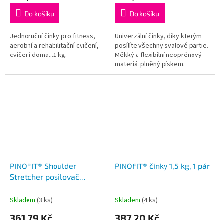
Do košíku
Do košíku
Jednoruční činky pro fitness,
Univerzální činky, díky kterým
aerobní a rehabilitační cvičení,
posílíte všechny svalové partie.
cvičení doma...1 kg.
Měkký a flexibilní neoprénový
materiál plněný pískem.
PINOFIT® Shoulder
PINOFIT® činky 1,5 kg, 1 pár
Stretcher posilovač
ramen, paží a zad
Skladem
(3 ks)
Skladem
(4 ks)
361,79 Kč
387,20 Kč