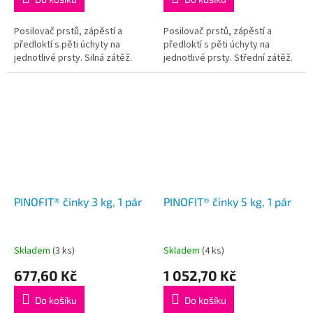
Posilovač prstů, zápěstí a
Posilovač prstů, zápěstí a
předloktí s pěti úchyty na
předloktí s pěti úchyty na
jednotlivé prsty. Silná zátěž.
jednotlivé prsty. Střední zátěž.
PINOFIT® činky 3 kg, 1 pár
PINOFIT® činky 5 kg, 1 pár
Skladem
(3 ks)
Skladem
(4 ks)
677,60 Kč
1 052,70 Kč
Do košíku
Do košíku