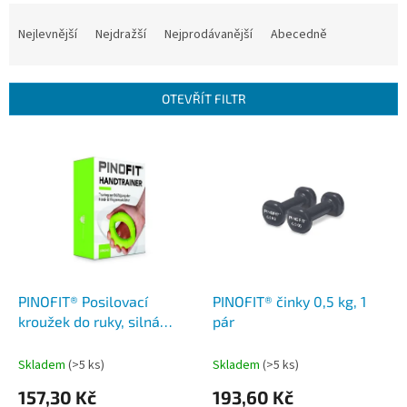
Ř
a
Nejlevnější
Nejdražší
Nejprodávanější
Abecedně
z
e
n
OTEVŘÍT FILTR
í
p
V
r
ý
o
p
d
i
u
s
k
p
t
r
ů
o
d
PINOFIT® Posilovací
PINOFIT® činky 0,5 kg, 1
u
kroužek do ruky, silná
pár
k
zátěž, limetkový
t
Skladem
(>5 ks)
Skladem
(>5 ks)
ů
157,30 Kč
193,60 Kč