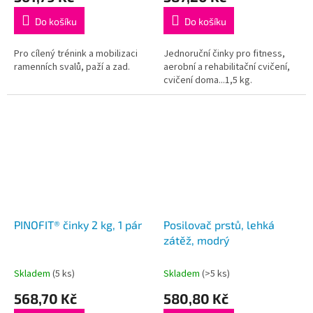
Do košíku
Do košíku
Pro cílený trénink a mobilizaci
Jednoruční činky pro fitness,
ramenních svalů, paží a zad.
aerobní a rehabilitační cvičení,
cvičení doma...1,5 kg.
PINOFIT® činky 2 kg, 1 pár
Posilovač prstů, lehká
zátěž, modrý
Skladem
(5 ks)
Skladem
(>5 ks)
568,70 Kč
580,80 Kč