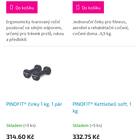
Do košíku
Do košíku
Ergonomicky tvarovaný ruční
Jednoruční činky pro fitness,
posilovač se silným odporem,
aerobní a rehabilitační cvičení,
určený pro trénink prstů, rukou
cvičení doma...0,5 kg.
a předloktí.
PINOFIT® činky 1 kg, 1 pár
PINOFIT® Kettlebell soft, 1
kg
Skladem
(>5 ks)
Skladem
(>5 ks)
314,60 Kč
332,75 Kč