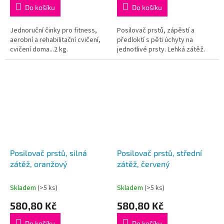
Do košíku
Do košíku
Jednoruční činky pro fitness,
Posilovač prstů, zápěstí a
aerobní a rehabilitační cvičení,
předloktí s pěti úchyty na
cvičení doma...2 kg.
jednotlivé prsty. Lehká zátěž.
Posilovač prstů, silná
Posilovač prstů, střední
zátěž, oranžový
zátěž, červený
Skladem
(>5 ks)
Skladem
(>5 ks)
580,80 Kč
580,80 Kč
Do košíku
Do košíku