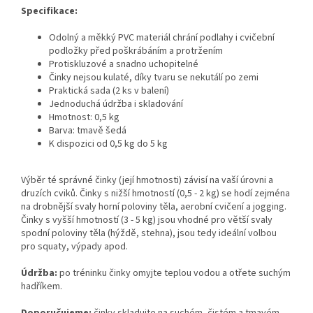
Specifikace:
Odolný a měkký PVC materiál chrání podlahy i cvičební
podložky před poškrábáním a protržením
Protiskluzové a snadno uchopitelné
Činky nejsou kulaté, díky tvaru se nekutálí po zemi
Praktická sada (2 ks v balení)
Jednoduchá údržba i skladování
Hmotnost: 0,5 kg
Barva: tmavě šedá
K dispozici od 0,5 kg do 5 kg
Výběr té správné činky (její hmotnosti) závisí na vaší úrovni a
druzích cviků. Činky s nižší hmotností (0,5 - 2 kg) se hodí zejména
na drobnější svaly horní poloviny těla, aerobní cvičení a jogging.
Činky s vyšší hmotností (3 - 5 kg) jsou vhodné pro větší svaly
spodní poloviny těla (hýždě, stehna), jsou tedy ideální volbou
pro squaty, výpady apod.
Údržba:
po tréninku činky omyjte teplou vodou a otřete suchým
hadříkem.