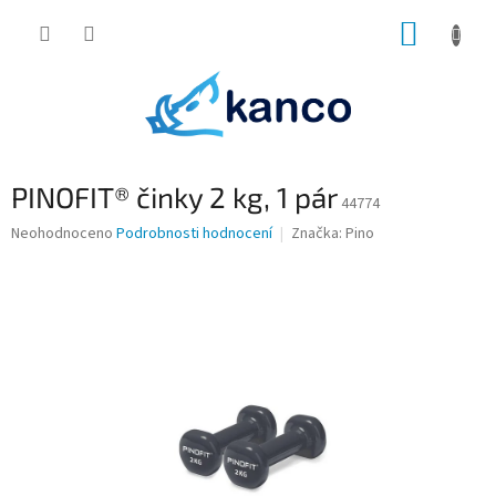
Přejít
NÁKUP
na
obsah
KOŠÍK
PINOFIT® činky 2 kg, 1 pár
44774
Průměrné
Neohodnoceno
Podrobnosti hodnocení
Značka:
Pino
hodnocení
produktu
je
0,0
z
5
hvězdiček.