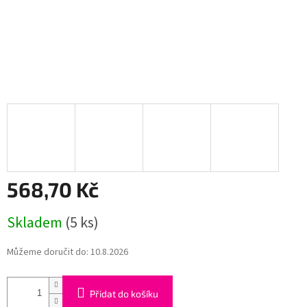
568,70 Kč
Měrná
Skladem
(5 ks)
cena:
Můžeme doručit do:
10.8.2026
Přidat do košíku