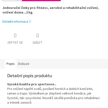
Jednoruční činky pro fitness, aerobní a rehabilitační cvičení,
cvičení doma...2 kg.
Detailní informace
ZEPTAT SE
SDÍLET
Popis
Diskuze
Detailní popis produktu
Vysoká kvalita pro sportovce..
Pro snížení napětí svalů, posílení horních a dolních končetin,
ramen a trupu. Výsledkem je zlepšení celkové kondice, jak
fyzické, tak i psychické.
Rovněž skvělá pomůcka pro rehabilitaci
a trénink seniorů.