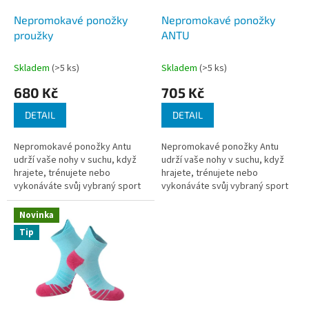
o
d
Nepromokavé ponožky
Nepromokavé ponožky
u
proužky
ANTU
k
t
Skladem
(>5 ks)
Skladem
(>5 ks)
ů
680 Kč
705 Kč
DETAIL
DETAIL
Nepromokavé ponožky Antu
Nepromokavé ponožky Antu
udrží vaše nohy v suchu, když
udrží vaše nohy v suchu, když
hrajete, trénujete nebo
hrajete, trénujete nebo
vykonáváte svůj vybraný sport
vykonáváte svůj vybraný sport
či aktivitu.
či aktivitu.
Novinka
Tip