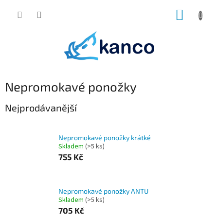
Přejít
NÁKUP
na
obsah
KOŠÍK
Nepromokavé ponožky
Nejprodávanější
Nepromokavé ponožky krátké
Skladem
(>5 ks)
755 Kč
Nepromokavé ponožky ANTU
Skladem
(>5 ks)
705 Kč