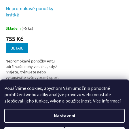
Nepromokavé ponožky
krátké
Skladem
(>5 ks)
755 Kč
DETAIL
Nepromokavé ponožky Antu
udrží vaše nohy v suchu, když
hrajete, trénujete nebo
vykonáváte svůj vybraný sport
či aktivitu.
Používáme cookies, abychom Vám umožnili pohodlné
3
položek celkem
O
prohlížení webu a díky analýze provozu webu neustále
v
zlepšovali jeho funkce, výkon a použitelnost.
Více informací
l
Z
á
á
Nastavení
d
Vytvořil Shoptet
p
a
a
c