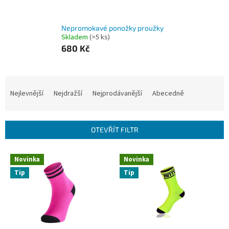
Nepromokavé ponožky proužky
Skladem
(>5 ks)
680 Kč
Ř
a
Nejlevnější
Nejdražší
Nejprodávanější
Abecedně
z
e
n
OTEVŘÍT FILTR
í
p
V
r
Novinka
Novinka
ý
o
Tip
Tip
p
d
i
u
s
k
p
t
r
ů