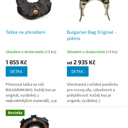
i
r
s
o
p
d
r
u
o
k
d
t
Taška na přenášení
Bulgarian Bag Original -
u
ů
plátno
k
t
Skladem u dodavatele
(>5 ks)
Skladem u dodavatele
(>5 ks)
ů
1 855 Kč
2 935 Kč
od
DETAIL
DETAIL
Přenosná taška na váš
Všestranná cvičební pomůcka
BULGARIAN BAG. Každý kus je
pro rozvoj síly, výbušnosti a
originál, vyráběný z
pohyblivosti. Každý kus je
nejkvalitnějších materiálů, a je
originál, vyráběný z
opatřen výšivkou jména pana
nejkvalitnějších materiálů, a je
Ivana Ivanova, zakladatele
opatřen výšivkou jména pana
Novinka
značky BULGARIAN...
Ivana...