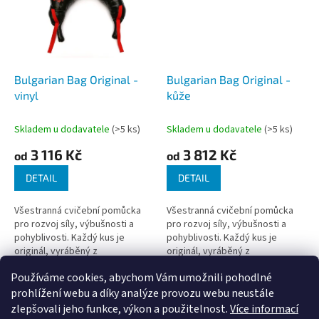
Bulgarian Bag Original -
Bulgarian Bag Original -
vinyl
kůže
Skladem u dodavatele
(>5 ks)
Skladem u dodavatele
(>5 ks)
3 116 Kč
3 812 Kč
od
od
DETAIL
DETAIL
Všestranná cvičební pomůcka
Všestranná cvičební pomůcka
pro rozvoj síly, výbušnosti a
pro rozvoj síly, výbušnosti a
pohyblivosti. Každý kus je
pohyblivosti. Každý kus je
originál, vyráběný z
originál, vyráběný z
nejkvalitnějších materiálů, a je
nejkvalitnějších materiálů, a je
Používáme cookies, abychom Vám umožnili pohodlné
opatřen výšivkou jména pana
opatřen výšivkou jména pana
4
položek celkem
O
Ivana...
Ivana...
prohlížení webu a díky analýze provozu webu neustále
v
zlepšovali jeho funkce, výkon a použitelnost.
Více informací
l