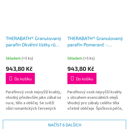
THERABATH® Granulovaný
THERABATH® Granulovaný
parafín Okvětní lístky růže,
parafín Pomeranč -
2,7 kg, perličky
Zázvor, 2,7 kg, perličky
Skladem
(>5 ks)
Skladem
(>5 ks)
943,80 Kč
943,80 Kč
Do košíku
Do košíku
Parafínový vosk nejvyšší kvality,
Parafínový vosk nejvyšší kvality
vhodný především jako zábal na
s obsahem esenciálních olejů.
ruce, tělo a obličej. Se svěží
Vhodný pro zábaly celého těla
vůní romantických červených
včetně obličeje. Špičková péče,
růží - dokonalá aromaterapie.
jednoduchá příprava a aplikace,
Limitovaná edice.
nádherná vůně. 2,7...
NAČÍST 6 DALŠÍCH