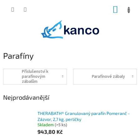
Přejít
NÁKUP
na
obsah
KOŠÍK
Parafíny
Příslušenství k
parafínovým
Parafínové zábaly
zábalům
Nejprodávanější
THERABATH® Granulovaný parafín Pomeranč -
Zázvor, 2,7 kg, perličky
Skladem
(>5 ks)
943,80 Kč