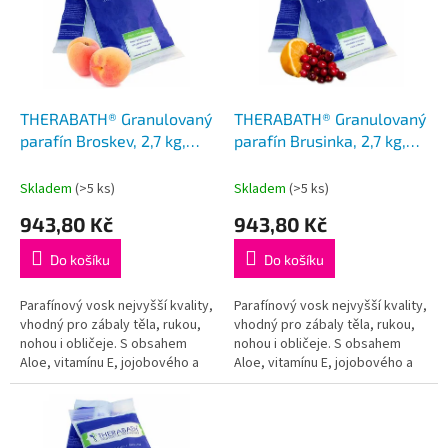
i
u
s
k
p
t
r
ů
o
d
THERABATH® Granulovaný
THERABATH® Granulovaný
u
parafín Broskev, 2,7 kg,
parafín Brusinka, 2,7 kg,
k
perličky
perličky
t
Skladem
(>5 ks)
Skladem
(>5 ks)
ů
943,80 Kč
943,80 Kč
Do košíku
Do košíku
Parafínový vosk nejvyšší kvality,
Parafínový vosk nejvyšší kvality,
vhodný pro zábaly těla, rukou,
vhodný pro zábaly těla, rukou,
nohou i obličeje. S obsahem
nohou i obličeje. S obsahem
Aloe, vitamínu E, jojobového a
Aloe, vitamínu E, jojobového a
meruňkového oleje. 2,7 kg (6
meruňkového oleje. 2,7 kg (6
sáčků s parafínem)...
sáčků s parafínem)...