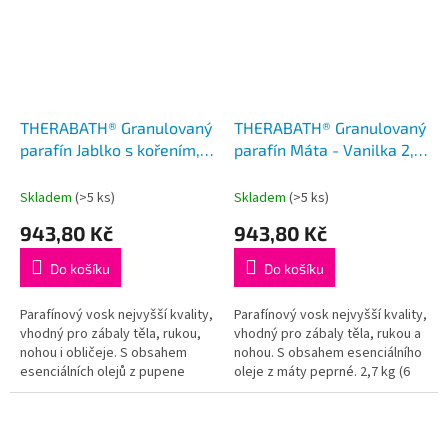
THERABATH® Granulovaný
THERABATH® Granulovaný
parafín Jablko s kořením,
parafín Máta - Vanilka 2,7
2,7 kg, perličky
kg, perličky
Skladem
(>5 ks)
Skladem
(>5 ks)
943,80 Kč
943,80 Kč
Do košíku
Do košíku
Parafínový vosk nejvyšší kvality,
Parafínový vosk nejvyšší kvality,
vhodný pro zábaly těla, rukou,
vhodný pro zábaly těla, rukou a
nohou i obličeje. S obsahem
nohou. S obsahem esenciálního
esenciálních olejů z pupene
oleje z máty peprné. 2,7 kg (6
hřebíčku a ze skořice. S
sáčků s parafínem) vystačí pro
delikátní vůní šťavnatých...
40 párů rukou, 3...