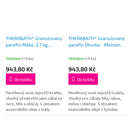
THERABATH® Granulovaný
THERABATH® Granulovaný
parafín Máta, 2,7 kg,
parafín Okurka - Meloun -
perličky
Tymián, 2,7 kg, perličky
Skladem
(>5 ks)
Skladem
(>5 ks)
943,80 Kč
943,80 Kč
Do košíku
Do košíku
Parafínový vosk nejvyšší kvality,
Parafínový vosk nejvyšší kvality,
vhodný především jako zábal na
vhodný pro zábaly těla, rukou,
ruce, tělo a obličej. S obsahem
nohou i obličeje. S obsahem
esenciálního oleje z máty
esenciálního oleje z tymiánu.
peprné. Balení 2,7 kg (6 sáčků s
Svěží, čistá, jemná uklidňující
parafínem) vystačí...
vůně. 2,7 kg (6 sáčků...