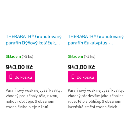
THERABATH® Granulovaný
THERABATH® Granulovaný
parafín Dýňový koláček,
parafín Eukalyptus -
2,7 kg, perličky
Rozmarýn - Máta, 2,7 kg,
perličky
Skladem
(>5 ks)
Skladem
(>5 ks)
943,80 Kč
943,80 Kč
Do košíku
Do košíku
Parafínový vosk nejvyšší kvality,
Parafínový vosk nejvyšší kvality,
vhodný pro zábaly těla, rukou,
vhodný především jako zábal na
nohou i obličeje. S obsahem
ruce, tělo a obličej. S obsahem
esenciálního oleje z listů
lázeňské směsi esenciálních
hřebíčku a esenciálního
olejů z eukalyptu, rozmarýnu a
pomerančového oleje.
máty peprné. 2,7 kg...
Příjemná...