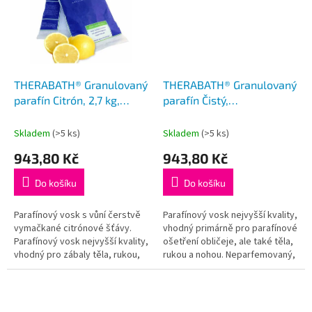
THERABATH® Granulovaný
THERABATH® Granulovaný
parafín Citrón, 2,7 kg,
parafín Čistý,
perličky
hypoalergenní, 2,7 kg,
perličky
Skladem
(>5 ks)
Skladem
(>5 ks)
943,80 Kč
943,80 Kč
Do košíku
Do košíku
Parafínový vosk s vůní čerstvě
Parafínový vosk nejvyšší kvality,
vymačkané citrónové šťávy.
vhodný primárně pro parafínové
Parafínový vosk nejvyšší kvality,
ošetření obličeje, ale také těla,
vhodný pro zábaly těla, rukou,
rukou a nohou. Neparfemovaný,
nohou. S obsahem esenciálního
hypoalergenní, bez vůně a
citrónového oleje. 2,7...
přidaných barviv. 2,7...