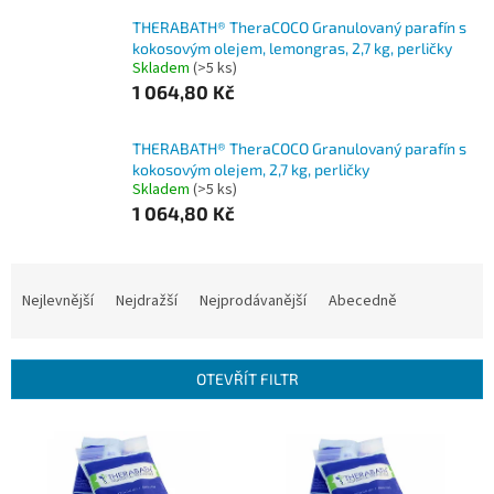
THERABATH® TheraCOCO Granulovaný parafín s
kokosovým olejem, lemongras, 2,7 kg, perličky
Skladem
(>5 ks)
1 064,80 Kč
THERABATH® TheraCOCO Granulovaný parafín s
kokosovým olejem, 2,7 kg, perličky
Skladem
(>5 ks)
1 064,80 Kč
Ř
a
Nejlevnější
Nejdražší
Nejprodávanější
Abecedně
z
e
n
OTEVŘÍT FILTR
í
p
V
r
ý
o
p
d