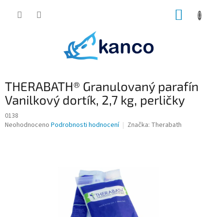
Přejít
NÁKUP
na
obsah
KOŠÍK
THERABATH® Granulovaný parafín
Vanilkový dortík, 2,7 kg, perličky
0138
Průměrné
Neohodnoceno
Podrobnosti hodnocení
Značka:
Therabath
hodnocení
produktu
je
0,0
z
5
hvězdiček.