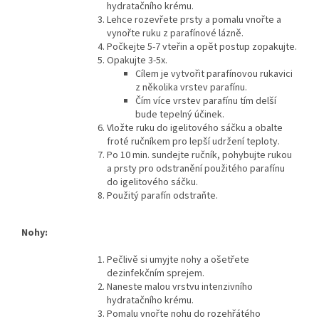
hydratačního krému.
Lehce rozevřete prsty a pomalu vnořte a
vynořte ruku z parafínové lázně.
Počkejte 5-7 vteřin a opět postup zopakujte.
Opakujte 3-5x.
Cílem je vytvořit parafínovou rukavici
z několika vrstev parafínu.
Čím více vrstev parafínu tím delší
bude tepelný účinek.
Vložte ruku do igelitového sáčku a obalte
froté ručníkem pro lepší udržení teploty.
Po 10 min. sundejte ručník, pohybujte rukou
a prsty pro odstranění použitého parafínu
do igelitového sáčku.
Použitý parafín odstraňte.
Nohy:
Pečlivě si umyjte nohy a ošetřete
dezinfekčním sprejem.
Naneste malou vrstvu intenzivního
hydratačního krému.
Pomalu vnořte nohu do rozehřátého