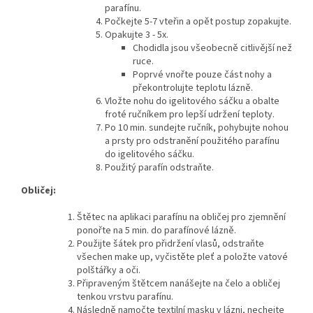
parafínu.
Počkejte 5-7 vteřin a opět postup zopakujte.
Opakujte 3 - 5x.
Chodidla jsou všeobecně citlivější než
ruce.
Poprvé vnořte pouze část nohy a
překontrolujte teplotu lázně.
Vložte nohu do igelitového sáčku a obalte
froté ručníkem pro lepší udržení teploty.
Po 10 min. sundejte ručník, pohybujte nohou
a prsty pro odstranění použitého parafínu
do igelitového sáčku.
Použitý parafín odstraňte.
Obličej:
Štětec na aplikaci parafínu na obličej pro zjemnění
ponořte na 5 min. do parafínové lázně.
Použijte šátek pro přidržení vlasů, odstraňte
všechen make up, vyčistěte pleť a položte vatové
polštářky a oči.
Připraveným štětcem nanášejte na čelo a obličej
tenkou vrstvu parafínu.
Následně namočte textilní masku v lázni, nechejte