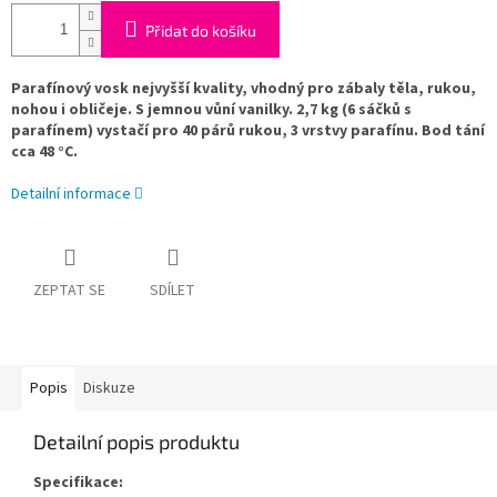
Přidat do košíku
Parafínový vosk nejvyšší kvality, vhodný pro zábaly těla, rukou,
nohou i obličeje. S jemnou vůní vanilky. 2,7 kg (6 sáčků s
parafínem) vystačí pro 40 párů rukou, 3 vrstvy parafínu. Bod tání
cca 48 °C.
Detailní informace
ZEPTAT SE
SDÍLET
Popis
Diskuze
Detailní popis produktu
Specifikace: