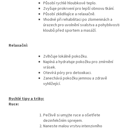
Působí rychlé hloubkové teplo.
Zvyšuje prokrvení pro lepší obnovu tkání.
Působí zklidňujíce a relaxačně.
Vhodné při rehabilitaci po zlomeninách a
úrazech pro uvolnění svalstva a pohyblivosti
kloubů před sportem a masáží.
Relaxační:
Zvlhčuje lokálně pokožku.
Napíná a hydratuje pokožku pro zmírnění
vrásek.
Otevírá póry pro detoxikaci.
Zanechává pokožku jemnou a zdravě
vyhlížející.
Rychlé tipy a triky:
Ruce:
Pečlivě si umyjte ruce a ošetřete
dezinfekčním sprejem.
Naneste malou vrstvu intenzivního