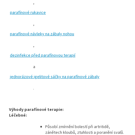
,
parafínové rukavice
,
parafínové návleky na zábaly nohou
,
dezinfekce před parafínovou terapií
a
jednorázové igelitové sáčky na parafínové zábaly
.
Výhody parafínové terapie:
Léčebné:
Působí zmírnění bolestí při artritidě,
zánětech kloubů, ztuhlosti a poranění svalů.