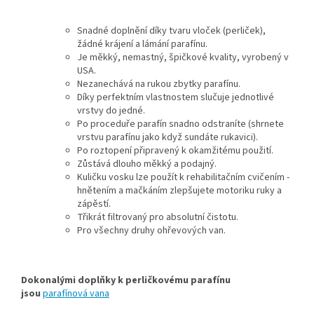
Snadné doplnění díky tvaru vloček (perliček),
žádné krájení a lámání parafínu.
Je měkký, nemastný, špičkové kvality, vyrobený v
USA.
Nezanechává na rukou zbytky parafínu.
Díky perfektním vlastnostem slučuje jednotlivé
vrstvy do jedné.
Po proceduře parafín snadno odstraníte (shrnete
vrstvu parafínu jako když sundáte rukavici).
Po roztopení připravený k okamžitému použití.
Zůstává dlouho měkký a podajný.
Kuličku vosku lze použít k rehabilitačním cvičením -
hnětením a mačkáním zlepšujete motoriku ruky a
zápěstí.
Třikrát filtrovaný pro absolutní čistotu.
Pro všechny druhy ohřevových van.
Dokonalými doplňky k perličkovému parafínu
jsou
parafínová vana