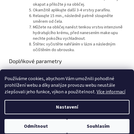
okapat a přiložte ji na obličej.
Okamžitě aplikujte další 3-4 vrstvy parafínu.
Relaxujte 15 min., následně patrně sloupněte
směrem od čela.
Můžete na obličej nanést tenkou vrstvu intenzivně
hydratujícího krému, před nanesením make-upu
nechte pokožku vychladnout.
Štětec vyčistěte nahřáním v lázni a následným
očištěním do ubrousku.
Doplňkové parametry
Kategorie
:
Parafínové zábaly
Používáme cookies, abychom Vám umožnili pohodlné
Hmotnost
:
2.7 kg
prohlížení webu a díky analýze provozu webu neustále
zlepšovali jeho funkce, výkon a použitelnost.
Více informací
Z
á
Nastavení
Vytvořil Shoptet
p
a
t
Odmítnout
Souhlasím
Copyright 2026
KANCO
. Všechna práva vyhrazena.
í