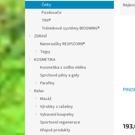
n
a
Činky
Nejlev
e
z
Posilovače
l
e
TRX®
V
n
Tréninkové systémy BIOSWING®
ý
í
ZDRAVÍ
p
p
i
r
Nanoroušky RESPIZORN®
s
o
Tejpy
p
d
KOSMETIKA
r
u
Kosmetika z oslího mléka
o
k
Sprchové pěny a gely
d
t
Parafíny
u
ů
PINOF
k
Relax
t
Masáž
ů
Výrobky z rašeliny
Vybavení koupelny
Sportovní regenerace
193,
Hřejivé produkty