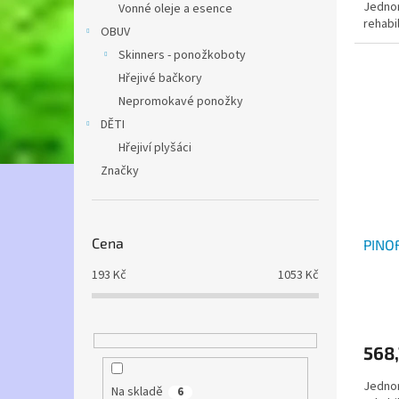
Jednor
Vonné oleje a esence
rehabil
OBUV
Skinners - ponožkoboty
Hřejivé bačkory
Nepromokavé ponožky
DĚTI
Hřejiví plyšáci
Značky
Cena
PINOF
193
Kč
1053
Kč
568,
Jednor
Na skladě
6