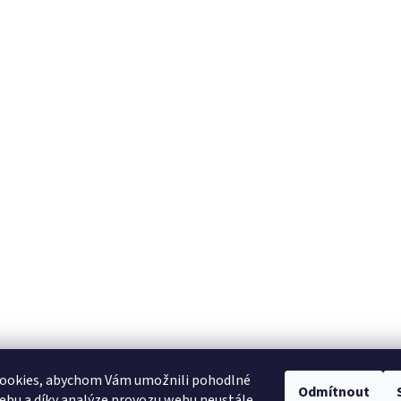
ookies, abychom Vám umožnili pohodlné
Odmítnout
ebu a díky analýze provozu webu neustále