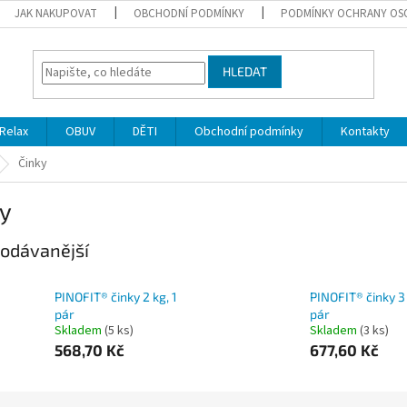
JAK NAKUPOVAT
OBCHODNÍ PODMÍNKY
PODMÍNKY OCHRANY OS
HLEDAT
Relax
OBUV
DĚTI
Obchodní podmínky
Kontakty
Činky
ky
odávanější
PINOFIT® činky 2 kg, 1
PINOFIT® činky 3 
pár
pár
Skladem
(5 ks)
Skladem
(3 ks)
568,70 Kč
677,60 Kč