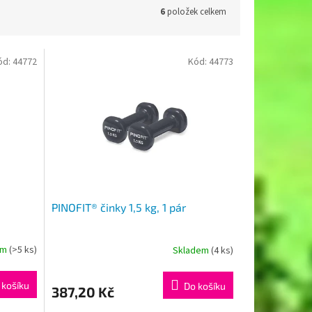
6
položek celkem
ód:
44772
Kód:
44773
PINOFIT® činky 1,5 kg, 1 pár
em
(>5 ks)
Skladem
(4 ks)
 košíku
Do košíku
387,20 Kč