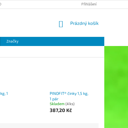
OBNÍCH ÚDAJŮ
Přihlášení
NÁKUPNÍ
Prázdný košík
KOŠÍK
Značky
kg, 1
PINOFIT® činky 1,5 kg,
1 pár
Skladem
(4 ks)
387,20 Kč