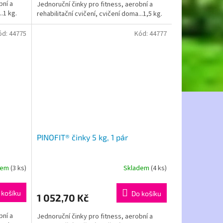
bní a
Jednoruční činky pro fitness, aerobní a
..1 kg.
rehabilitační cvičení, cvičení doma...1,5 kg.
ód:
44775
Kód:
44777
PINOFIT® činky 5 kg, 1 pár
dem
(3 ks)
Skladem
(4 ks)
 košíku
Do košíku
1 052,70 Kč
bní a
Jednoruční činky pro fitness, aerobní a