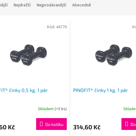
nější
Nejdražší
Nejprodávanější
Abecedně
Kód:
44770
K
IT® činky 0,5 kg, 1 pár
PINOFIT® činky 1 kg, 1 pár
Skladem
(>5 ks)
Sklad
Do košíku
Do
60 Kč
314,60 Kč