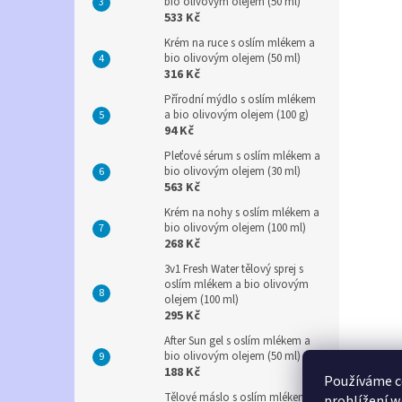
bio olivovým olejem (50 ml)
533 Kč
Krém na ruce s oslím mlékem a
bio olivovým olejem (50 ml)
316 Kč
Přírodní mýdlo s oslím mlékem
a bio olivovým olejem (100 g)
94 Kč
Pleťové sérum s oslím mlékem a
bio olivovým olejem (30 ml)
563 Kč
Krém na nohy s oslím mlékem a
bio olivovým olejem (100 ml)
268 Kč
3v1 Fresh Water tělový sprej s
oslím mlékem a bio olivovým
olejem (100 ml)
295 Kč
After Sun gel s oslím mlékem a
bio olivovým olejem (50 ml)
188 Kč
Používáme c
Tělové máslo s oslím mlékem a
prohlížení w