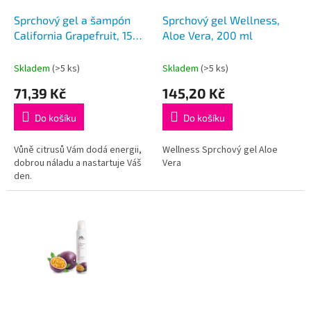
o
d
Sprchový gel a šampón
Sprchový gel Wellness,
u
California Grapefruit, 150
Aloe Vera, 200 ml
k
ml
t
Skladem
(>5 ks)
Skladem
(>5 ks)
ů
71,39 Kč
145,20 Kč
Do košíku
Do košíku
Vůně citrusů Vám dodá energii,
Wellness Sprchový gel Aloe
dobrou náladu a nastartuje Váš
Vera
den.