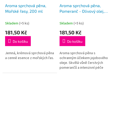
Aroma sprchová pěna,
Aroma sprchová pěna,
Mořské řasy, 200 ml
Pomeranč - Olivový olej,
200 ml
Skladem
(>5 ks)
Skladem
(>5 ks)
181,50 Kč
181,50 Kč
Do košíku
Do košíku
Jemná, krémová sprchová pěna
Aroma sprchová pěna s
a cenné esence z mořských řas.
ochranným účinkem jojobového
oleje. Skvělá vůně čerstvých
pomerančů a intenzivní péče
olivového oleje.