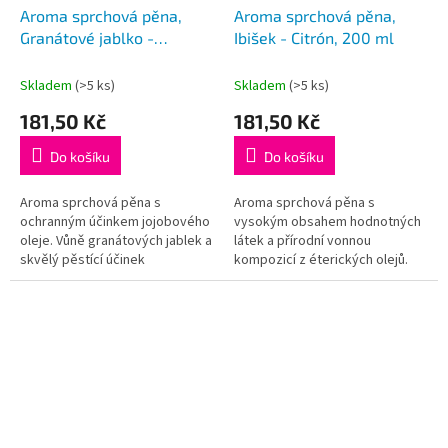
Aroma sprchová pěna,
Aroma sprchová pěna,
Granátové jablko -
Ibišek - Citrón, 200 ml
Arganový olej, 200 ml
Skladem
(>5 ks)
Skladem
(>5 ks)
181,50 Kč
181,50 Kč
Do košíku
Do košíku
Aroma sprchová pěna s
Aroma sprchová pěna s
ochranným účinkem jojobového
vysokým obsahem hodnotných
oleje. Vůně granátových jablek a
látek a přírodní vonnou
skvělý pěstící účinek
kompozicí z éterických olejů.
arganového oleje.