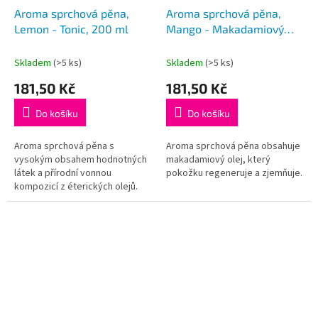
Aroma sprchová pěna,
Aroma sprchová pěna,
Lemon - Tonic, 200 ml
Mango - Makadamiový
olej, 200 ml
Skladem
(>5 ks)
Skladem
(>5 ks)
181,50 Kč
181,50 Kč
Do košíku
Do košíku
Aroma sprchová pěna s
Aroma sprchová pěna obsahuje
vysokým obsahem hodnotných
makadamiový olej, který
látek a přírodní vonnou
pokožku regeneruje a zjemňuje.
kompozicí z éterických olejů.