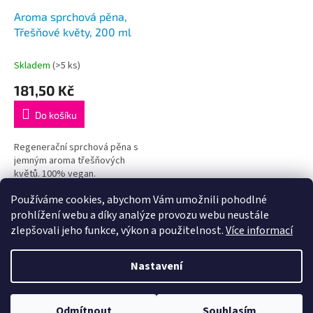
Aroma sprchová pěna,
Třešňové květy, 200 ml
Skladem
(>5 ks)
181,50 Kč
Do košíku
Regenerační sprchová pěna s
jemným aroma třešňových
květů. 100% vegan.
Používáme cookies, abychom Vám umožnili pohodlné
11
položek celkem
O
prohlížení webu a díky analýze provozu webu neustále
v
zlepšovali jeho funkce, výkon a použitelnost.
Více informací
l
Z
á
á
Nastavení
d
Vytvořil Shoptet
p
a
a
c
t
í
Odmítnout
Souhlasím
Copyright 2026
KANCO
. Všechna práva vyhrazena.