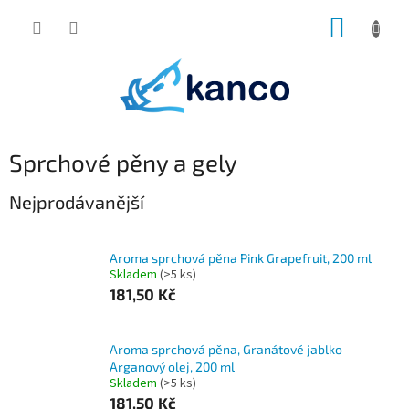
Přejít
NÁKUP
na
obsah
KOŠÍK
Sprchové pěny a gely
Nejprodávanější
Aroma sprchová pěna Pink Grapefruit, 200 ml
Skladem
(>5 ks)
181,50 Kč
Aroma sprchová pěna, Granátové jablko -
Arganový olej, 200 ml
Skladem
(>5 ks)
181,50 Kč