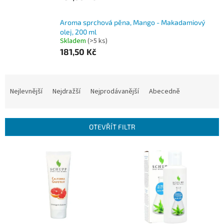
Aroma sprchová pěna, Mango - Makadamiový
olej, 200 ml
Skladem
(>5 ks)
181,50 Kč
Ř
a
Nejlevnější
Nejdražší
Nejprodávanější
Abecedně
z
e
n
OTEVŘÍT FILTR
í
p
V
r
ý
o
p
d
i
u
s
k
p
t
r
ů