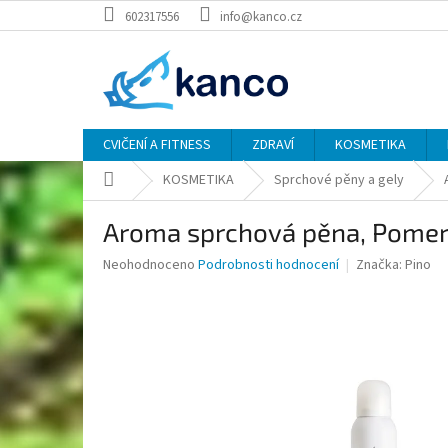
Přejít
602317556
info@kanco.cz
na
obsah
CVIČENÍ A FITNESS
ZDRAVÍ
KOSMETIKA
Domů
KOSMETIKA
Sprchové pěny a gely
Aroma sprchová pěna, Pomera
Průměrné
Neohodnoceno
Podrobnosti hodnocení
Značka:
Pino
hodnocení
produktu
je
0,0
z
5
hvězdiček.