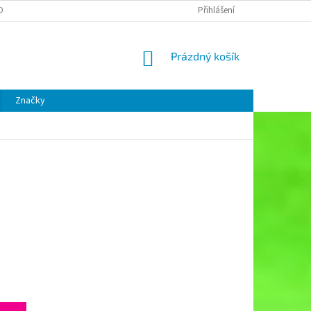
OBNÍCH ÚDAJŮ
Přihlášení
NÁKUPNÍ
Prázdný košík
KOŠÍK
Značky