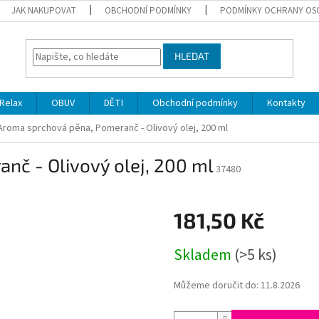
JAK NAKUPOVAT
OBCHODNÍ PODMÍNKY
PODMÍNKY OCHRANY OS
HLEDAT
Relax
OBUV
DĚTI
Obchodní podmínky
Kontakty
Aroma sprchová pěna, Pomeranč - Olivový olej, 200 ml
nč - Olivový olej, 200 ml
37480
181,50 Kč
Měrná
Skladem
(>5 ks)
cena:
Můžeme doručit do:
11.8.2026