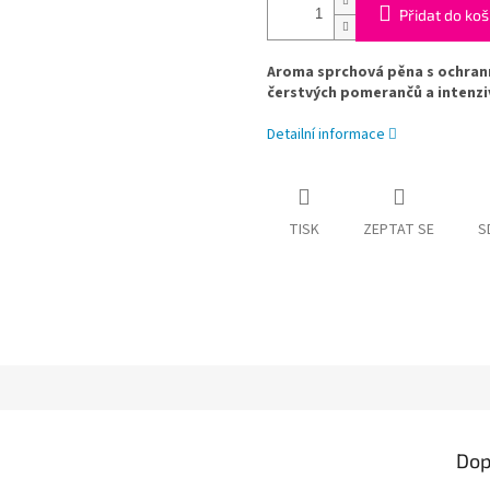
Přidat do koš
Aroma sprchová pěna s ochran
čerstvých pomerančů a intenziv
Detailní informace
TISK
ZEPTAT SE
S
Dop