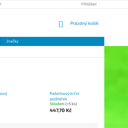
OBNÍCH ÚDAJŮ
Přihlášení
NÁKUPNÍ
Prázdný košík
KOŠÍK
Značky
nový
Rašelinový krční
polštářek
Skladem
(>5 ks)
447,70 Kč