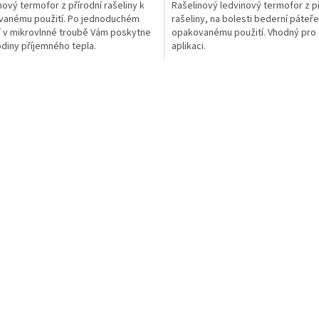
nový termofor z přírodní rašeliny k
Rašelinový ledvinový termofor z p
vanému použití. Po jednoduchém
rašeliny, na bolesti bederní páteře
í v mikrovlnné troubě Vám poskytne
opakovanému použití. Vhodný pro
odiny příjemného tepla.
aplikaci.
O
v
l
á
d
a
c
í
p
r
v
k
y
v
ý
p
i
s