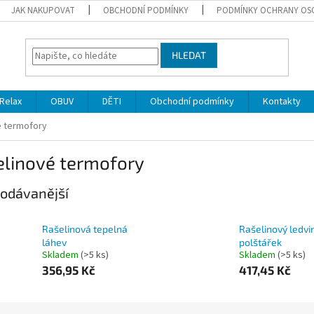
JAK NAKUPOVAT
OBCHODNÍ PODMÍNKY
PODMÍNKY OCHRANY OS
HLEDAT
Relax
OBUV
DĚTI
Obchodní podmínky
Kontakty
é termofory
elinové termofory
odávanější
Rašelinová tepelná
Rašelinový ledvi
láhev
polštářek
Skladem
(>5 ks)
Skladem
(>5 ks)
356,95 Kč
417,45 Kč