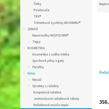
n
a
Činky
Nejlev
e
z
Posilovače
l
e
TRX®
V
n
Tréninkové systémy BIOSWING®
ý
í
ZDRAVÍ
p
p
i
r
Nanoroušky RESPIZORN®
s
o
Tejpy
p
d
KOSMETIKA
r
u
Kosmetika z oslího mléka
o
k
Sprchové pěny a gely
d
t
Parafíny
u
ů
Rašel
k
Relax
t
Masáž
ů
Výrobky z rašeliny
Koupelová rašelina
Jednorázové rašelinové zábaly
356,
Rašelinové nosiče tepla