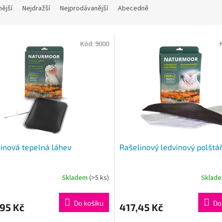
nější
Nejdražší
Nejprodávanější
Abecedně
Kód:
9000
inová tepelná láhev
Rašelinový ledvinový polštá
Skladem
(>5 ks)
Sklad
Do košíku
Do
95 Kč
417,45 Kč