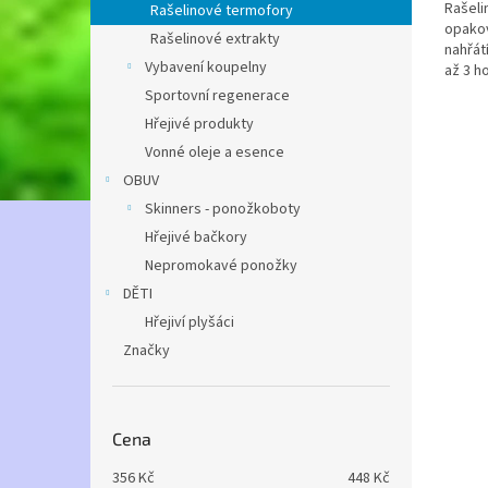
Rašeli
Rašelinové termofory
opako
Rašelinové extrakty
nahřát
Vybavení koupelny
až 3 h
Sportovní regenerace
Hřejivé produkty
Vonné oleje a esence
OBUV
Skinners - ponožkoboty
Hřejivé bačkory
Nepromokavé ponožky
DĚTI
Hřejiví plyšáci
Značky
Cena
356
Kč
448
Kč