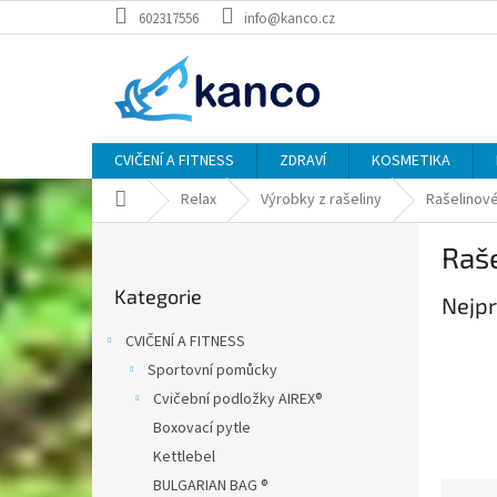
Přejít
602317556
info@kanco.cz
na
obsah
CVIČENÍ A FITNESS
ZDRAVÍ
KOSMETIKA
Domů
Relax
Výrobky z rašeliny
Rašelinov
P
Raš
o
Přeskočit
s
Kategorie
kategorie
Nejpr
t
r
CVIČENÍ A FITNESS
a
Sportovní pomůcky
n
Cvičební podložky AIREX®
n
í
Boxovací pytle
p
Kettlebel
a
BULGARIAN BAG ®
Ř