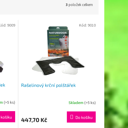
3
položek celkem
Kód:
9009
Kód:
9010
řek
Rašelinový krční polštářek
em
(>5 ks)
Skladem
(>5 ks)
 košíku
Do košíku
447,70 Kč