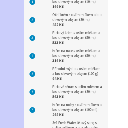
bio olivovým olejem (10 ml)
169 Kč
Oční krém s oslím mlékem a bio
olivovým olejem (30 ml)
482 Kč
Pleťový krém s oslím mlékem a
bio olivovým olejem (50 ml)
533 Kč
Krém na ruce s oslím mlékem a
bio olivovým olejem (50 ml)
316 Kč
Přírodní mýdlo s oslím mlékem
a bio olivovým olejem (100 g)
94 Kč
Pleťové sérum s oslím mlékem a
bio olivovým olejem (30 ml)
563 Kč
Krém na nohy s oslím mlékem a
bio olivovým olejem (100 ml)
268 Kč
3v1 Fresh Water tělový sprej s
oslím mlékem a bio olivovým