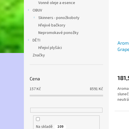
Vonné oleje a esence
OBUV
Skinners - ponožkoboty
Hřejivé bačkory
Nepromokavé ponožky
DĚTI
Aroma
Hřejiví plyšáci
Grape
Značky
181,
Cena
Aroma
157
Kč
8591
Kč
sluneč
neutrá
Na skladě
109