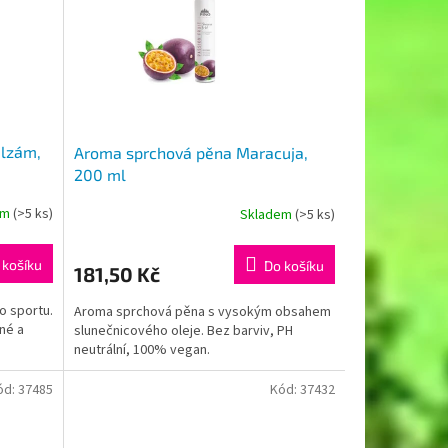
alzám,
Aroma sprchová pěna Maracuja,
200 ml
em
(>5 ks)
Skladem
(>5 ks)
 košíku
Do košíku
181,50 Kč
o sportu.
Aroma sprchová pěna s vysokým obsahem
né a
slunečnicového oleje. Bez barviv, PH
neutrální, 100% vegan.
ód:
37485
Kód:
37432