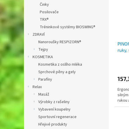
i
r
n
Činky
s
o
e
Posilovače
p
d
l
r
u
TRX®
o
k
Tréninkové systémy BIOSWING®
d
t
ZDRAVÍ
u
ů
Nanoroušky RESPIZORN®
PINOF
k
Tejpy
ruky,
t
ů
KOSMETIKA
Kosmetika z oslího mléka
Sprchové pěny a gely
157,
Parafíny
Relax
Ergono
Masáž
silným
rukou 
Výrobky z rašeliny
Vybavení koupelny
Sportovní regenerace
Hřejivé produkty