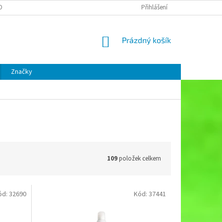
OBNÍCH ÚDAJŮ
Přihlášení
NÁKUPNÍ
Prázdný košík
KOŠÍK
Značky
109
položek celkem
ód:
32690
Kód:
37441