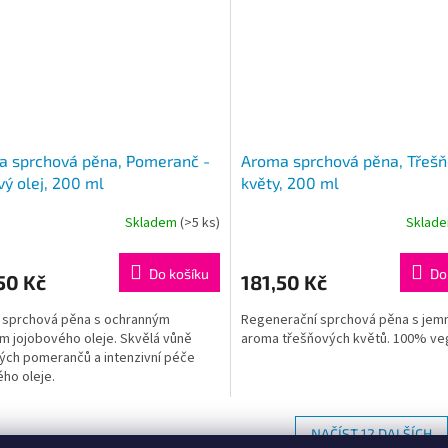
a sprchová pěna, Pomeranč -
Aroma sprchová pěna, Třeš
vý olej, 200 ml
květy, 200 ml
Skladem
(>5 ks)
Sklad
Do košíku
Do
50 Kč
181,50 Kč
 sprchová pěna s ochranným
Regenerační sprchová pěna s je
m jojobového oleje. Skvělá vůně
aroma třešňových květů. 100% ve
ých pomerančů a intenzivní péče
ého oleje.
NAČÍST 12 DALŠÍCH