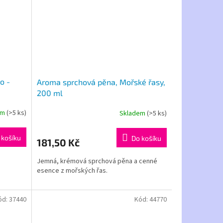
o -
Aroma sprchová pěna, Mořské řasy,
200 ml
em
(>5 ks)
Skladem
(>5 ks)
 košíku
Do košíku
181,50 Kč
Jemná, krémová sprchová pěna a cenné
esence z mořských řas.
ód:
37440
Kód:
44770