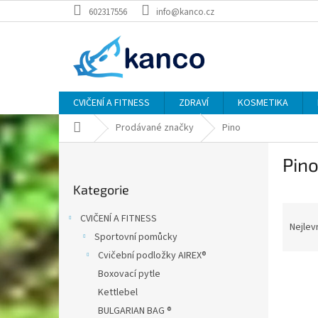
Přejít
602317556
info@kanco.cz
na
obsah
CVIČENÍ A FITNESS
ZDRAVÍ
KOSMETIKA
Domů
Prodávané značky
Pino
P
Pin
o
Přeskočit
s
Kategorie
kategorie
t
Ř
r
CVIČENÍ A FITNESS
a
a
Nejlev
Sportovní pomůcky
z
n
Cvičební podložky AIREX®
e
n
V
n
í
Boxovací pytle
ý
í
p
Kettlebel
p
p
a
BULGARIAN BAG ®