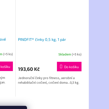
ňové
PINOFIT® činky 0,5 kg, 1 pár
em
(>5 ks)
Skladem
(>5 ks)
 košíku
Do košíku
193,60 Kč
mným
Jednoruční činky pro fitness, aerobní a
gan.
rehabilitační cvičení, cvičení doma...0,5 kg.