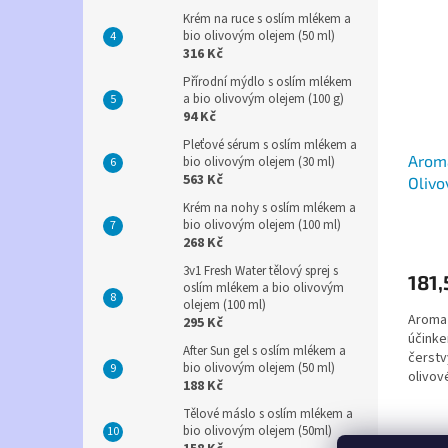
Krém na ruce s oslím mlékem a
bio olivovým olejem (50 ml)
316 Kč
Přírodní mýdlo s oslím mlékem
a bio olivovým olejem (100 g)
94 Kč
Pleťové sérum s oslím mlékem a
Arom
bio olivovým olejem (30 ml)
563 Kč
Olivo
Krém na nohy s oslím mlékem a
bio olivovým olejem (100 ml)
268 Kč
3v1 Fresh Water tělový sprej s
181,
oslím mlékem a bio olivovým
olejem (100 ml)
Aroma
295 Kč
účinke
After Sun gel s oslím mlékem a
čerstv
bio olivovým olejem (50 ml)
olivov
188 Kč
Tělové máslo s oslím mlékem a
bio olivovým olejem (50ml)