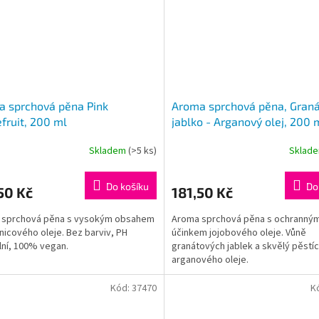
 sprchová pěna Pink
Aroma sprchová pěna, Gran
fruit, 200 ml
jablko - Arganový olej, 200 
Skladem
(>5 ks)
Sklad
Do košíku
Do
50 Kč
181,50 Kč
 sprchová pěna s vysokým obsahem
Aroma sprchová pěna s ochranný
nicového oleje. Bez barviv, PH
účinkem jojobového oleje. Vůně
lní, 100% vegan.
granátových jablek a skvělý pěstíc
arganového oleje.
Kód:
37470
K