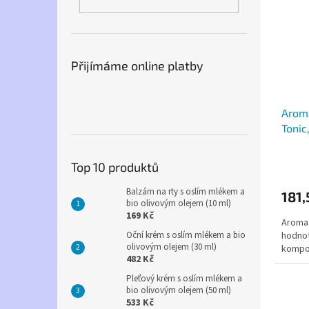
Přijímáme online platby
Arom
Tonic
Top 10 produktů
Balzám na rty s oslím mlékem a
181,
bio olivovým olejem (10 ml)
169 Kč
Aroma
Oční krém s oslím mlékem a bio
hodnot
olivovým olejem (30 ml)
kompoz
482 Kč
Pleťový krém s oslím mlékem a
bio olivovým olejem (50 ml)
533 Kč