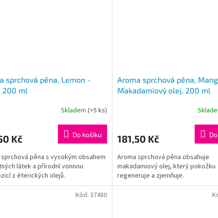
a sprchová pěna, Lemon -
Aroma sprchová pěna, Mang
, 200 ml
Makadamiový olej, 200 ml
Skladem
(>5 ks)
Sklad
Do košíku
Do
50 Kč
181,50 Kč
 sprchová pěna s vysokým obsahem
Aroma sprchová pěna obsahuje
ných látek a přírodní vonnou
makadamiový olej, který pokožku
icí z éterických olejů.
regeneruje a zjemňuje.
Kód:
37480
K