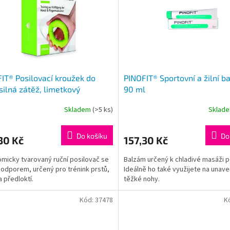
IT® Posilovací kroužek do
PINOFIT® Sportovní a žilní b
 silná zátěž, limetkový
90 ml
Skladem
(>5 ks)
Sklad
Do košíku
Do
30 Kč
157,30 Kč
micky tvarovaný ruční posilovač se
Balzám určený k chladivé masáži p
 odporem, určený pro trénink prstů,
Ideálně ho také využijete na unave
a předloktí.
těžké nohy.
Kód:
37478
K