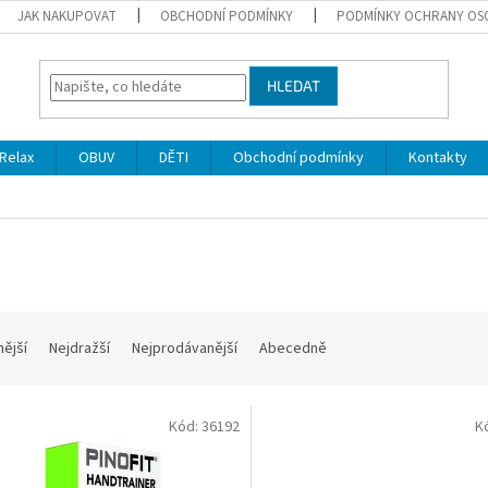
JAK NAKUPOVAT
OBCHODNÍ PODMÍNKY
PODMÍNKY OCHRANY OS
HLEDAT
Relax
OBUV
DĚTI
Obchodní podmínky
Kontakty
o
nější
Nejdražší
Nejprodávanější
Abecedně
Kód:
36192
K