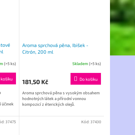
átové
Aroma sprchová pěna, Ibišek -
ml
Citrón, 200 ml
em
(>5 ks)
Skladem
(>5 ks)
 košíku
Do košíku
181,50 Kč
m
Aroma sprchová pěna s vysokým obsahem
hodnotných látek a přírodní vonnou
í účinek
kompozicí z éterických olejů.
ód:
37475
Kód:
37430