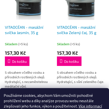
i
r
s
o
p
d
r
u
o
k
d
t
VITAOCÉAN - masážní
VITAOCÉAN - masážní
u
ů
svíčka Jasmín, 35 g
svíčka Zelený čaj, 35 g
k
t
Skladem
(>5 ks)
Skladem
(>5 ks)
ů
157,30 Kč
157,30 Kč
Do košíku
Do košíku
S obsahem včelího vosku a
S obsahem včelího vosku a
přírodních rostlinných olejů.
přírodních rostlinných olejů.
Hydratující, s nezaměnitelnou
Hydratující, s vůní zeleného čaje.
meditační vůní.
Používáme cookies, abychom Vám umožnili pohodlné
2
položek celkem
O
prohlížení webu a díky analýze provozu webu neustále
v
zlepšovali jeho funkce, výkon a použitelnost.
Více informací