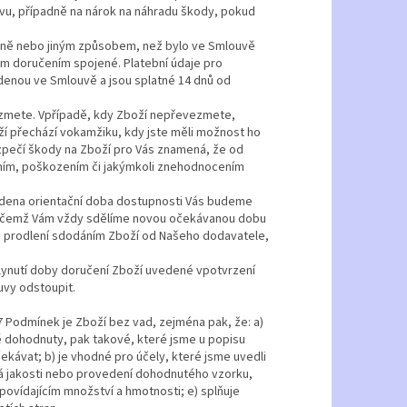
vu, případně na nárok na náhradu škody, pokud
aně nebo jiným způsobem, než bylo ve Smlouvě
ým doručením spojené. Platební údaje pro
denou ve Smlouvě a jsou splatné 14 dnů od
ezmete. Vpřípadě, kdy Zboží nepřevezmete,
ží přechází vokamžiku, kdy jste měli možnost ho
zpečí škody na Zboží pro Vás znamená, že od
ním, poškozením či jakýmkoli znehodnocením
edena orientační doba dostupnosti Vás budeme
řičemž Vám vždy sdělíme novou očekávanou dobu
) prodlení sdodáním Zboží od Našeho dodavatele,
lynutí doby doručení Zboží uvedené vpotvrzení
uvy odstoupit.
 Podmínek je Zboží bez vad, zejména pak, že: a)
ě dohodnuty, pak takové, které jsme u popisu
kávat; b) je vhodné pro účely, které jsme uvedli
dá jakosti nebo provedení dohodnutého vzorku,
povídajícím množství a hmotnosti; e) splňuje