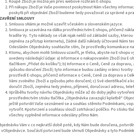
Koupě Zboží je možná jen přes webové rozhraní E-shopu.
Při nákupu Zboží je Vaše povinnost poskytnout Nám všechny informac
poskytli při objednání Zboží budeme tedy považovat za správné a pra
ZAVŘENÍ SMLOUVY
Smlouvu sNámi je možné uzavřít včeském a slovenském jazyce.
Smlouva je uzavírána na dálku prostřednictvím E-shopu, přičemž nákl
hradíte Vy. Tyto náklady se však nijak neliší od základní sazby, ktero
zejména za přístup kinternetu), žádné další náklady účtované Námi 
Odesláním Objednávky souhlasíte stím, že prostředky komunikace na
Ktomu, abychom mohli Smlouvu uzavřít, je třeba, abyste na E-shopu v
uvedeny následující údaje: a) Informace o nakupovaném Zboží (na E-s
tlačítkem „Přidat do košíku“); b) Informace o Ceně, Ceně za doprav
způsobu doručení Zboží; tyto informace budou zadány vrámci tvorby
prostředí E-shopu, přičemž informace o Ceně, Ceně za dopravu a Ce
Vámi zvolného Zboží a způsobu jeho doručení; c) Své identifikační a k
doručit Zboží, zejména tedy jméno, příjmení, doručovací adresu, telef
Vprůběhu tvorby návrhu Objednávky může až do doby jejího vytvoření 
prostřednictvím stisku tlačítka „Objednávka zavazující kplatbě“ Objed
ještě potvrdit Vaše seznámení se a souhlas stěmito Podmínkami, 
vytvořit. Kpotvrzení a souhlasu slouží zatrhávací políčko. Po stisku t
všechny vyplněné informace odeslány přímo Nám.
 Objednávku Vám v co nejkratší době poté, kdy Nám bude doručena, potvrd
 vObjednávce. Součástí potvrzení bude shrnutí Objednávky a tyto Podmínk