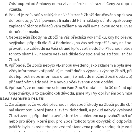
Odstoupení od Smlouvy nemá vliv na nárok na uhrazení Ceny za dopra
vznikla.
Pokud je zdůvodů vzniklých na Vaší straně Zboží doručováno opakov
dohodnuto, je Vaší povinností nahradit Nám náklady stímto opakovan
zaplacení těchto nákladů Vám zašleme na Vaši e-mailovou adresu uve
doručení e-mailu.
Nebezpeční škody na Zboží na Vás přechází vokamžiku, kdy ho přev
svýjimkou případů dle čl. 4 Podmínek, na Vás nebezpečí škody na Zbo
převzít, ale zdůvodů na Vaší straně kpřevzetí nedošlo. Přechod nebe
tohoto okamžiku nesete veškeré důsledky spojené se ztrátou, zniče
Zboží.
Vpřípadě, že Zboží nebylo vE-shopu uvedeno jako skladem a byla uv
vždy informovat vpřípadě: a) mimořádného výpadku výroby Zboží, p
dostupnosti nebo informace o tom, že nebude možné Zboží dodat; b
přičemž Vám vždy sdělíme novou očekávanou dobu dodání.
Vpřípadě, že nebudeme schopni Vám Zboží dodat ani do 30 dnů od up
Objednávky, a to zjakéhokoli důvodu, jsme My i Vy oprávněni od Smlo
RÁVA
ZVADNÉHO PLNĚNÍ
Zaručujeme, že vdobě přechodu nebezpečí škody na Zboží podle čl. 7
má vlastnosti, které jsme si sVámi dohodnuli, a pokud nebyly výslovn
Zboží uvedli, případně takové, které lze sohledem na povahuZboží oče
nebo pro účely, které jsou pro Zboží tohoto typu obvyklé; c) odpoví
pakliže byla jakost nebo provedení stanovena podle vzorku; d) je vod