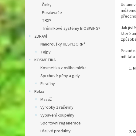
n
Činky
Ustanov
e
můžeme 
Posilovače
l
předcho
TRX®
Jak jist
Tréninkové systémy BIOSWING®
které um
ZDRAVÍ
způsobem
Nanoroušky RESPIZORN®
Pokud n
Tejpy
mít tat
KOSMETIKA
Kosmetika z oslího mléka
N
Sprchové pěny a gely
Parafíny
Relax
Masáž
Výrobky z rašeliny
Vybavení koupelny
Sportovní regenerace
Hřejivé produkty
O