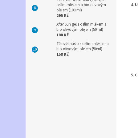
U
oslím mlékem a bio olivovým
olejem (100 ml)
295 Kč
After Sun gel s oslím mlékem a
bio olivovým olejem (50 ml)
188 Kč
Tělové máslo s oslím mlékem a
bio olivovým olejem (50ml)
158 Kč
C