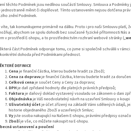
ení těchto Podmínek jsou nedílnou součástí Smlouvy. Smlouva a Podmínky
jednostranně měnit či doplňovat. Tímto ustanovením nejsou dotčena práva 
zího znění Podmínek.
ě víte, tak komunikujeme primárně na dálku. Proto i pro naši Smlouvu platí,
ožňují, abychom se spolu dohodli bez současné fyzické přítomnosti Nás a 
 v prostředí E-shopu, a to prostřednictvím rozhraní webové stránky („
we
ěkterá část Podmínek odporuje tomu, co jsme si společně schválili v rám
o konkrétní dohoda před Podmínkami přednost.
ĚKTERÉ DEFINICE
Cena
je finanční částka, kterou budete hradit za Zboží;
Cena za dopravu
je finanční částka, kterou budete hradit za doručení
Celková cena
je součet Ceny a Ceny za dopravu;
DPH
je daň zpřidané hodnoty dle platných právních předpisů;
Faktura
je daňový doklad vystavený vsouladu se zákonem o dani zpř
Objednávka
je Váš neodvolatelný návrh na uzavření Smlouvy o koupi 
Uživatelský účet
je účet zřízený na základě Vámi sdělených údajů, 
historie objednaného Zboží a uzavřených Smluv;
Vy
jste osoba nakupující na Našem E-shopu, právními předpisy označov
Zboží
je vše, co můžete nakoupit na E-shopu.
becná ustanovení a poučení