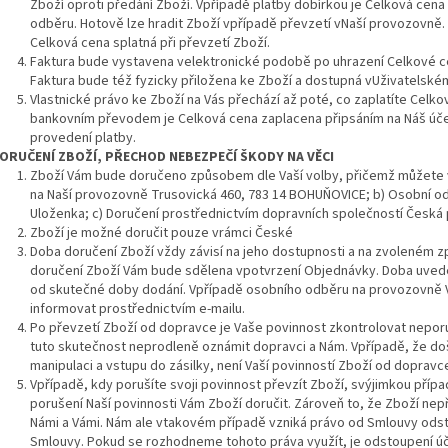
Zboží oproti předání Zboží. Vpřípadě platby dobírkou je Celková cena 
odběru. Hotově lze hradit Zboží vpřípadě převzetí vNaší provozovně.
Celková cena splatná při převzetí Zboží.
Faktura bude vystavena velektronické podobě po uhrazení Celkové ce
Faktura bude též fyzicky přiložena ke Zboží a dostupná vUživatelské
Vlastnické právo ke Zboží na Vás přechází až poté, co zaplatíte Celk
bankovním převodem je Celková cena zaplacena připsáním na Náš úče
provedení platby.
ORUČENÍ
ZBOŽÍ, PŘECHOD NEBEZPEČÍ ŠKODY NA VĚCI
Zboží Vám bude doručeno způsobem dle Vaší volby, přičemž můžete vy
na Naší provozovně Trusovická 460, 783 14 BOHUŇOVICE; b) Osobní od
Uloženka; c) Doručení prostřednictvím dopravních společností Česká 
Zboží je možné doručit pouze vrámci České
Doba doručení Zboží vždy závisí na jeho dostupnosti a na zvoleném 
doručení Zboží Vám bude sdělena vpotvrzení Objednávky. Doba uveden
od skutečné doby dodání. Vpřípadě osobního odběru na provozovně 
informovat prostřednictvím e-mailu.
Po převzetí Zboží od dopravce je Vaše povinnost zkontrolovat nepor
tuto skutečnost neprodleně oznámit dopravci a Nám. Vpřípadě, že do
manipulaci a vstupu do zásilky, není Vaší povinností Zboží od dopravce
Vpřípadě, kdy porušíte svoji povinnost převzít Zboží, svýjimkou přípa
porušení Naší povinnosti Vám Zboží doručit. Zároveň to, že Zboží n
Námi a Vámi. Nám ale vtakovém případě vzniká právo od Smlouvy od
Smlouvy. Pokud se rozhodneme tohoto práva využít, je odstoupení ú