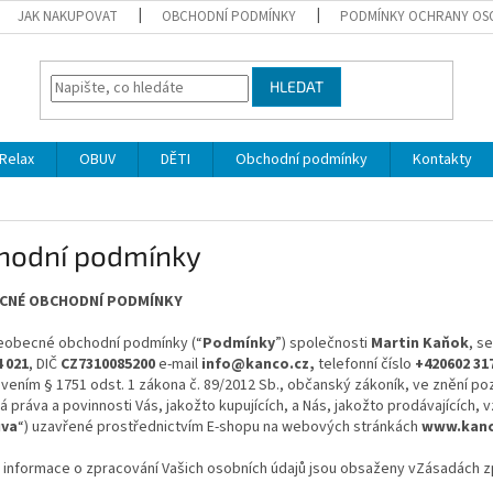
JAK NAKUPOVAT
OBCHODNÍ PODMÍNKY
PODMÍNKY OCHRANY OS
HLEDAT
Relax
OBUV
DĚTI
Obchodní podmínky
Kontakty
hodní podmínky
CNÉ OBCHODNÍ PODMÍNKY
eobecné obchodní podmínky (“
Podmínky
”) společnosti
Martin Kaňok
, s
4 021
, DIČ
CZ7310085200
e-mail
info@kanco.cz,
telefonní číslo
+420602 31
vením § 1751 odst. 1 zákona č. 89/2012 Sb., občanský zákoník, ve znění po
 práva a povinnosti Vás, jakožto kupujících, a Nás, jakožto prodávajících, 
va
“) uzavřené prostřednictvím E-shopu na webových stránkách
www.kanc
 informace o zpracování Vašich osobních údajů jsou obsaženy vZásadách z