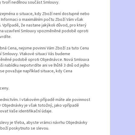
 tvoří nedílnou součást Smlouvy.
 zejména o situace, kdy Zboží není dostupné nebo
. Informaci o maximálním počtu Zboží Vám však
Vpřípadě, že nastane jakýkoli důvod, pro který
 na uzavření Smlouvy vpozměněné podobě oproti
vrdíte.
bná Cena, nejsme povinni Vám Zboží za tuto Cenu
ní Smlouvy. Vtakové situaci Vás budeme
měněné podobě oproti Objednávce. Nová Smlouva
ši nabídku nepotvrdíte ani ve lhůtě 3 dnů od jejího
se považuje například situace, kdy Cena
ceny.
řednictvím. I vtakovém případě máte ale povinnost
y Objednávky je však totožný, jako vpřípadě
vat Vaše identifikační údaje.
slevy je třeba, abyste vrámci návrhu Objednávky
Zboží poskytnuto se slevou.