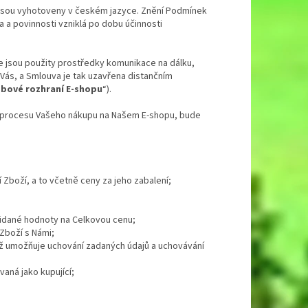
 jsou vyhotoveny v českém jazyce. Znění Podmínek
a povinnosti vzniklá po dobu účinnosti
 že jsou použity prostředky komunikace na dálku,
Vás, a Smlouva je tak uzavřena distančním
bové rozhraní E-shopu
“).
ci procesu Vašeho nákupu na Našem E-shopu, bude
 Zboží, a to včetně ceny za jeho zabalení;
idané hodnoty na Celkovou cenu;
Zboží s Námi;
jež umožňuje uchování zadaných údajů a uchovávání
aná jako kupující;