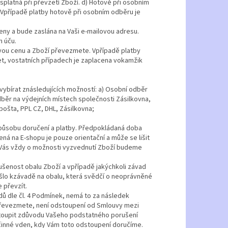
splatná při převzetí Zboží. d) Hotově při osobním
 Vpřípadě platby hotově při osobním odběru je
ny a bude zaslána na Vaši e-mailovou adresu.
m úču.
ovou cenu a Zboží převezmete. Vpřípadě platby
t, vostatních případech je zaplacena vokamžik
bírat znásledujících možností: a) Osobní odběr
běr na výdejních místech společnosti Zásilkovna,
pošta, PPL CZ, DHL, Zásilkovna;
způsobu doručení a platby. Předpokládaná doba
á na E-shopu je pouze orientační a může se lišit
Vás vždy o možnosti vyzvednutí Zboží budeme
ušenost obalu Zboží a vpřípadě jakýchkoli závad
šlo kzávadě na obalu, která svědčí o neoprávněné
 převzít.
dů dle čl. 4 Podmínek, nemá to za následek
epřevezmete, není odstoupení od Smlouvy mezi
stoupit zdůvodu Vašeho podstatného porušení
činné vden, kdy Vám toto odstoupení doručíme.