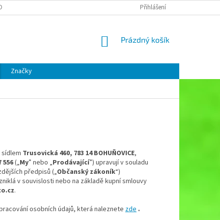
OBNÍCH ÚDAJŮ
Přihlášení
NÁKUPNÍ
Prázdný košík
KOŠÍK
Značky
e sídlem
Trusovická 460, 783 14 BOHUŇOVICE
,
7 556
(„
My
” nebo „
Prodávající
”) upravují v souladu
zdějších předpisů („
Občanský zákoník
“)
vzniklá v souvislosti nebo na základě kupní smlouvy
o.cz
.
pracování osobních údajů, která naleznete
zde
.