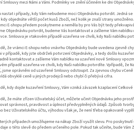
ní Smlouvy mezi Námi a Vámi. Podmínky ve znění účinném ke dni Objednávky
u nastat i případy, kdy Vám nebudeme moci Objednávku potvrdit. Jedná se
 kdy objednáte větší počet kusů Zboží, než kolik je znaší strany umožněno
ámci E-shopu předem poskytneme a neměla by pro Vás být tedy překvapivá. 
e Objednávku potvrdit, budeme Vás kontaktovat a zašleme Vám nabídku
ce. Smlouva je vtakovém případě uzavřena ve chvíli, kdy Naši nabídku pot
padě, že vrámci E-shopu nebo vnávrhu Objednávky bude uvedena zjevně chy
i v případě, kdy jste obdrželi potvrzení Objednávky, a tedy došlo kuzavře
adně kontaktovat a zašleme Vám nabídku na uzavření nové Smlouvy vpoz
vém případě uzavřena ve chvíli, kdy Naši nabídku potvrdíte. Vpřípadě, že Na
í, jsme oprávněni od uzavřené Smlouvy odstoupit. Za zjevnou chybu vCeně 
dá obvyklé ceně u jiných prodejců nebo chybí či přebývá cifra.
adě, kdy dojde kuzavření Smlouvy, Vám vzniká závazek kzaplacení Celkové 
adě, že máte zřízen Uživatelský účet, můžete učinit Objednávku jeho prost
ovat správnost, pravdivost a úplnost předvyplněných údajů. Způsob tvorb
ho bez Uživatelského účtu, výhodou však je, že není třeba opakovaně vyplňo
terých případech umožňujeme na nákup Zboží využít slevu. Pro poskytnutí 
 údaje o této slevě do předem určeného pole. Pokud tak učiníte, bude Vám 