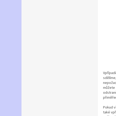
Vpřípadě
sdělíme,
nepožado
můžete s
odstraně
přiměře
Pokud v
také vpř