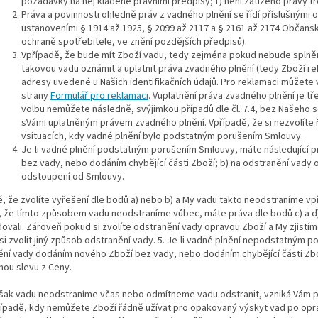
požadavky na něj kladené právními předpisy; f) není zatíženo právy tře
Práva a povinnosti ohledně práv z vadného plnění se řídí příslušným
ustanoveními § 1914 až 1925, § 2099 až 2117 a § 2161 až 2174 Občans
ochraně spotřebitele, ve znění pozdějších předpisů).
Vpřípadě, že bude mít Zboží vadu, tedy zejména pokud nebude splně
takovou vadu oznámit a uplatnit práva zvadného plnění (tedy Zboží re
adresy uvedené u Našich identifikačních údajů. Pro reklamaci můžete
strany
Formulář pro reklamaci
. Vuplatnění práva zvadného plnění je tř
volbu nemůžete následně, svýjimkou případů dle čl. 7.4, bez Našeho 
sVámi uplatněným právem zvadného plnění. Vpřípadě, že si nezvolíte ř
vsituacích, kdy vadné plnění bylo podstatným porušením Smlouvy.
Je-li vadné plnění podstatným porušením Smlouvy, máte následující p
bez vady, nebo dodáním chybějící části Zboží; b) na odstranění vady 
odstoupení od Smlouvy.
, že zvolíte vyřešení dle bodů a) nebo b) a My vadu takto neodstraníme vp
 že tímto způsobem vadu neodstraníme vůbec, máte práva dle bodů c) a d)
vali. Zároveň pokud si zvolíte odstranění vady opravou Zboží a My zjistí
i zvolit jiný způsob odstranění vady. 5. Je-li vadné plnění nepodstatným p
ní vady dodáním nového Zboží bez vady, nebo dodáním chybějící části Zbož
nou slevu z Ceny.
šak vadu neodstraníme včas nebo odmítneme vadu odstranit, vzniká Vám 
ípadě, kdy nemůžete Zboží řádně užívat pro opakovaný výskyt vad po opra