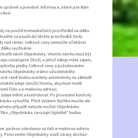
e správně a pravdivě. Informace, které jste Nám
vdivé.
ady na použití komunikačních prostředků na dálku
u hradíte za používání těchto prostředků (tedy
tedy nad rámec Celkové ceny nemusíte očekávat.
 dálku využíváme.
ytvořili návrh Objednávky. Vtomto návrhu musí být
hopu označujete Zboží, o jehož nákup máte zájem,
u, způsobu platby Celkové ceny a požadovaném
 návrhu Objednávky vrámci uživatelského
lkové ceně budou uvedeny automaticky na základě
ontaktní údaje sloužící ktomu, abychom mohli
onní číslo a e-mailovou adresu;
údaje měnit a kontrolovat. Po provedení kontroly
návku vytvoříte. Před stiskem tlačítka musíte ale
vopačném případě nebude možné Objednávku
lačítka „Objednávka zavazující kplatbě“ budou
íme zprávou odeslanou na Vaši e-mailovou adresu
y. Potvrzením Objednávky znaší strany dochází