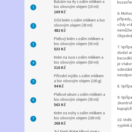
Balzám na rty s oslím mlékem a
kuzavře
bio olivovým olejem (10 ml)
169 Kč
6. Moho
případy,
Oční krém s oslím mlékem a bio
vždy vr
olivovým olejem (30 ml)
nemůžem
482 Kč
Objednáv
Pleťový krém s oslím mlékem a
bio olivovým olejem (50 ml)
7. Vpří
533 Kč
dodat an
Krém na ruce s oslím mlékem a
bezodkl
bio olivovým olejem (50 ml)
je vtako
316 Kč
odeslán
neodpoví
Přírodní mýdlo s oslím mlékem
a bio olivovým olejem (100 g)
94 Kč
8. Vpříp
Pleťové sérum s oslím mlékem a
9. Vpříp
bio olivovým olejem (30 ml)
zkontrol
563 Kč
kupující
Krém na nohy s oslím mlékem a
bio olivovým olejem (100 ml)
10. Vněk
268 Kč
vyplnili
3v1 Fresh Water tělový sprej s