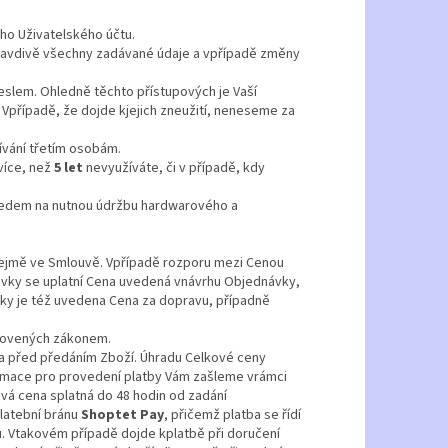
ho Uživatelského účtu.
 pravdivě všechny zadávané údaje a vpřípadě změny
slem. Ohledně těchto přístupových je Vaší
Vpřípadě, že dojde kjejich zneužití, neneseme za
ívání třetím osobám.
více, než
5 let
nevyužíváte, či v případě, kdy
hledem na nutnou údržbu hardwarového a
řejmě ve Smlouvě. Vpřípadě rozporu mezi Cenou
vky se uplatní Cena uvedená vnávrhu Objednávky,
ky je též uvedena Cena za dopravu, případně
novených zákonem.
a před předáním Zboží. Úhradu Celkové ceny
rmace pro provedení platby Vám zašleme vrámci
á cena splatná do 48 hodin od zadání
platební bránu
Shoptet Pay
, přičemž platba se řídí
u. Vtakovém případě dojde kplatbě při doručení