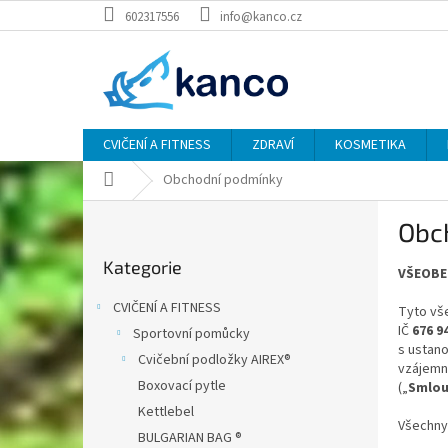
Přejít
602317556
info@kanco.cz
na
obsah
CVIČENÍ A FITNESS
ZDRAVÍ
KOSMETIKA
Domů
Obchodní podmínky
P
Obc
o
Přeskočit
s
Kategorie
kategorie
VŠEOBE
t
r
CVIČENÍ A FITNESS
Tyto vš
a
IČ
676 9
Sportovní pomůcky
n
s ustano
Cvičební podložky AIREX®
n
vzájemná
í
Boxovací pytle
(„
Smlou
p
Kettlebel
Všechny
a
BULGARIAN BAG ®