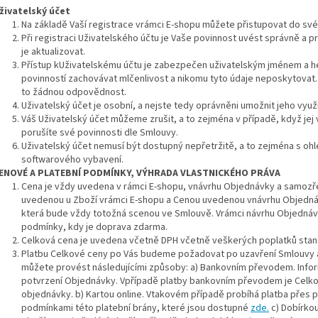
živatelský
účet
Na základě Vaší registrace vrámci E-shopu můžete přistupovat do své
Při registraci Uživatelského účtu je Vaše povinnost uvést správně a
je aktualizovat.
Přístup kUživatelskému účtu je zabezpečen uživatelským jménem a he
povinností zachovávat mlčenlivost a nikomu tyto údaje neposkytovat. 
to žádnou odpovědnost.
Uživatelský účet je osobní, a nejste tedy oprávněni umožnit jeho využ
Váš Uživatelský účet můžeme zrušit, a to zejména v případě, když jej 
porušíte své povinnosti dle Smlouvy.
Uživatelský účet nemusí být dostupný nepřetržitě, a to zejména s o
softwarového vybavení.
ENOVÉ
A PLATEBNÍ PODMÍNKY, VÝHRADA VLASTNICKÉHO PRÁVA
Cena je vždy uvedena v rámci E-shopu, vnávrhu Objednávky a samoz
uvedenou u Zboží vrámci E-shopu a Cenou uvedenou vnávrhu Objedná
která bude vždy totožná scenou ve Smlouvě. Vrámci návrhu Objednáv
podmínky, kdy je doprava zdarma.
Celková cena je uvedena včetně DPH včetně veškerých poplatků sta
Platbu Celkové ceny po Vás budeme požadovat po uzavření Smlouvy 
můžete provést následujícími způsoby: a) Bankovním převodem. Info
potvrzení Objednávky. Vpřípadě platby bankovním převodem je Celkov
objednávky.
b) Kartou online. Vtakovém případě probíhá platba přes 
podmínkami této platební brány, které jsou dostupné
zde.
c) Dobírko