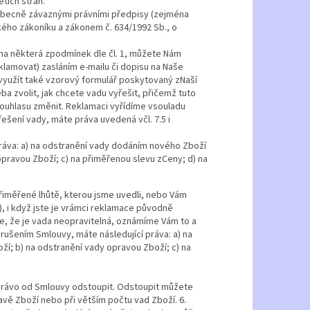
tích stran.
i obecně závaznými právními předpisy (zejména
kého zákoníku a zákonem č. 634/1992 Sb., o
na některá zpodmínek dle čl. 1, můžete Nám
klamovat) zasláním e-mailu či dopisu na Naše
 využít také vzorový formulář poskytovaný zNaší
eba zvolit, jak chcete vadu vyřešit, přičemž tuto
souhlasu změnit. Reklamaci vyřídíme vsouladu
ešení vady, máte práva uvedená včl. 7.5 i
ráva: a) na odstranění vady dodáním nového Zboží
opravou Zboží; c) na přiměřenou slevu zCeny; d) na
řiměřené lhůtě, kterou jsme uvedli, nebo Vám
, i když jste je vrámci reklamace původně
me, že je vada neopravitelná, oznámíme Vám to a
orušením Smlouvy, máte následující práva: a) na
í; b) na odstranění vady opravou Zboží; c) na
právo od Smlouvy odstoupit. Odstoupit můžete
vě Zboží nebo při větším počtu vad Zboží. 6.