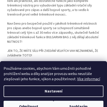
není ani praktické, ani dostatečně funkční jako kompletní
tréninkový nástroj pro vybudování typu základní rotační síly
vyžadované pro zápas a další bojové sporty, a to vedlo k
trenérově první velké tréninkové inovaci..
Navrženo pro bezpečné použití v jakékoli tréninkové místnosti
pro zápas anebo bojové sporty se schopností simultánně
trénovat celý tým s až 30 nebo více zápasníky, skutečně funkční
základní tréninkové funkce BULGARIAN BAG z něj dělají absolutní
NUTNOST!
JEN TO, ŽE MÁTE SÍLU PŘI ZVEDÁNÍ VELKÝCH VAH NEZNAMENÁ, ŽE
zvládnete TOTO!
Video s některými ukázkami cvičení ZDE.
Používáme cookies, abychom Vám umožnili pohodlné
prohlížení webu a díky analýze provozu webu neustále
zlepšovali jeho funkce, výkon a použitelnost.
Více informací
Z
á
Nastavení
Vytvořil Shoptet
p
a
t
Odmítnout
Souhlasím
Copyright 2026
KANCO
. Všechna práva vyhrazena.