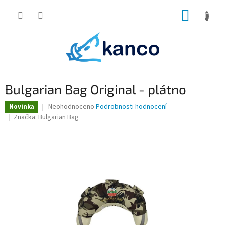
Přejít
NÁKUP
na
obsah
KOŠÍK
Bulgarian Bag Original - plátno
Průměrné
Neohodnoceno
Podrobnosti hodnocení
Novinka
hodnocení
Značka:
Bulgarian Bag
produktu
je
0,0
z
5
hvězdiček.