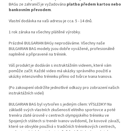
BAGu ze zahraničí je vyžadována
platba předem kartou nebo
bankovním převodem
.
Vlastní dodávka na vaši adresu je cca. 5 - 14 dnů.
1 rok záruka na všechny plátěné výrobky.
Prázdné BULGARIAN BAGy neprodáváme. Všechny naše
BULGARIAN BAG modely jsou dobře vyvážené, profesionálně
naplněné a připravené na trénink.
Váš produkt je dodáván s instruktážním videem, které vám
pomůže začít. Každé video má ukázky správného použití a
ukázky intenzivního tréninku přímo od tvůrce Ivana Ivanova.
(Po zakoupení obdržíte jednotlivé odkazy pro zobrazení našich
instruktážních videí)
BULGARIAN BAG byl vytvořen s jediným cílem: VÝSLEDKY! Na
základě svých vlastních zkušeností elitního sportovce a poté
trenéra zlaté úrovně v centrech olympijského tréninku ve
Spojených státech si trenér Ivanov uvědomil, že kovové závaží,
které se obvykle používá v tradičních tréninkových centrech,