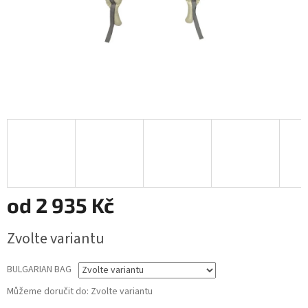
od
2 935 Kč
Měrná
Zvolte variantu
cena:
BULGARIAN BAG
Můžeme doručit do:
Zvolte variantu