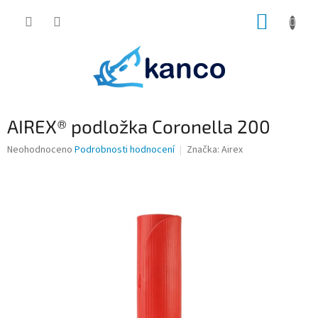
Přejít
NÁKUP
na
obsah
KOŠÍK
AIREX® podložka Coronella 200
Průměrné
Neohodnoceno
Podrobnosti hodnocení
Značka:
Airex
hodnocení
produktu
je
0,0
z
5
hvězdiček.