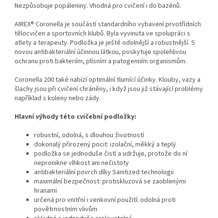
Nezpůsobuje popáleniny. Vhodná pro cvičení i do bazénů.
AIREX® Coronella je součástí standardního vybavení prvotřídních
tělocvičen a sportovních klubů. Byla vyvinuta ve spolupráci s
atlety a terapeuty. Podložka je ještě odolnější a robustnější. S
novou antibakteriální účinnou látkou, poskytuje spolehlivou
ochranu proti bakteriím, plísním a patogenním organismům.
Coronella 200 také nabízí optimální tlumící účinky. Klouby, vazy a
šlachy jsou při cvičení chráněny, i když jsou již stávající problémy
například s koleny nebo zády.
Hlavní výhody této cvičební podložky:
robustní, odolná, s dlouhou životností
dokonalý přirozený pocit: izolační, měkký a teplý
podložka se jednoduše čistí a udržuje, protože do ní
nepronikne vlhkost ani nečistoty
antibakteriální povrch díky Sanitized technologii
maximální bezpečnost: protiskluzová se zaoblenými
hranami
určená pro vnitřní i venkovní použití: odolná proti
povětrnostním vlivům