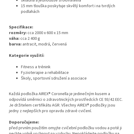
skladná a jednoduše srolovatelná
15 mm tlouška poskytuje skvělý komfort i na tvrdých
podlahách
Specifikace:
rozměry:
cca 2000 x 600 x 15 mm
váha:
cca 2 400 g
barva:
antracit, modrá, červená
Kategorie využití:
Fitness a trénink
Fyzioterapie a rehabilitace
Školy, sportovní sdružení a asociace
Každá podložka AIREX® Coronella je jedinečným kusem a
odpovídá směrnici o zdravotnických prostředcích CE 93/42 EEC.
Je držitelem certifikátu AGR. Všechny AIREX® podložky jsou
jedny z nejlepších pro opravdu zdravé cvičení.
Doporučujeme:
před prvním použitím omyjte cvičební podložku vodou a poté ji
nechte volně uschnout na vzduchu. Nepokládejte podložku na