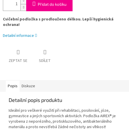
Přidat do košíku
Cvičební podložka s prodlouženo délkou. Lepší hygienická
ochrana!
Detailní informace
ZEPTAT SE
SDÍLET
Popis
Diskuze
Detailní popis produktu
Ideální pro veškeré využití při rehabilitaci, posilování, józe,
gymnastice a jiných sportovních aktivitách. Podložka AIREX® je
vyrobena z neporézního, protiskluzového, antibakteriálního
materiálu a proto nevstřebá žádné nečistoty ani vlhkost!