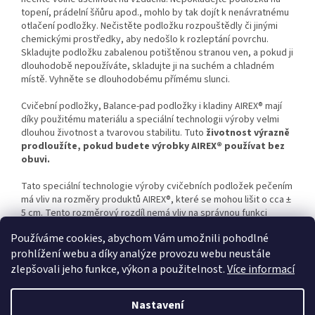
topení, prádelní šňůru apod., mohlo by tak dojít k nenávratnému
otlačení podložky. Nečistěte podložku rozpouštědly či jinými
chemickými prostředky, aby nedošlo k rozleptání povrchu.
Skladujte podložku zabalenou potištěnou stranou ven, a pokud ji
dlouhodobě nepoužíváte, skladujte ji na suchém a chladném
místě. Vyhněte se dlouhodobému přímému slunci.
Cvičební podložky, Balance-pad podložky i kladiny AIREX® mají
díky použitému materiálu a speciální technologii výroby velmi
dlouhou životnost a tvarovou stabilitu. Tuto
životnost výrazně
prodloužíte, pokud budete výrobky AIREX® používat bez
obuvi.
Tato speciální technologie výroby cvičebních podložek pečením
má vliv na rozměry produktů AIREX®, které se mohou lišit o cca ±
5 cm. Tento rozměrový rozdíl nemá vliv na správnou funkci
cvičební podložky a není důvodem k reklamaci.
Používáme cookies, abychom Vám umožnili pohodlné
prohlížení webu a díky analýze provozu webu neustále
zlepšovali jeho funkce, výkon a použitelnost.
Více informací
Z
á
Nastavení
Vytvořil Shoptet
p