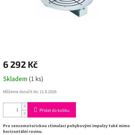
6 292 Kč
Měrná
Skladem
(1 ks)
cena:
Můžeme doručit do:
11.8.2026
Přidat do košíku
Pro senzomotorickou stimulaci pohybovými impulzy také mimo
horizontální rovinu.