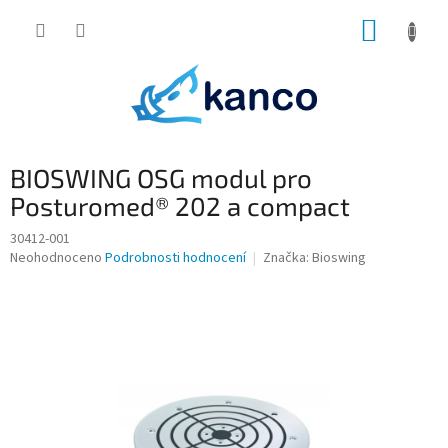
Přejít
NÁKUP
na
obsah
KOŠÍK
BIOSWING OSG modul pro
Posturomed® 202 a compact
30412-001
Průměrné
Neohodnoceno
Podrobnosti hodnocení
Značka:
Bioswing
hodnocení
produktu
je
0,0
z
5
hvězdiček.