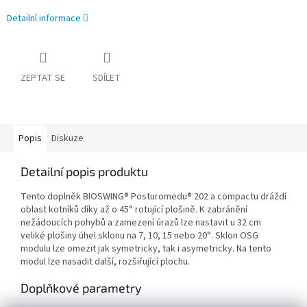
Detailní informace
ZEPTAT SE
SDÍLET
Popis
Diskuze
Detailní popis produktu
Tento doplněk BIOSWING® Posturomedu® 202 a compactu dráždí
oblast kotníků díky až o 45° rotující plošině. K zabránění
nežádoucích pohybů a zamezení úrazů lze nastavit u 32 cm
veliké plošiny úhel sklonu na 7, 10, 15 nebo 20°. Sklon OSG
modulu lze omezit jak symetricky, tak i asymetricky. Na tento
modul lze nasadit další, rozšiřující plochu.
Doplňkové parametry