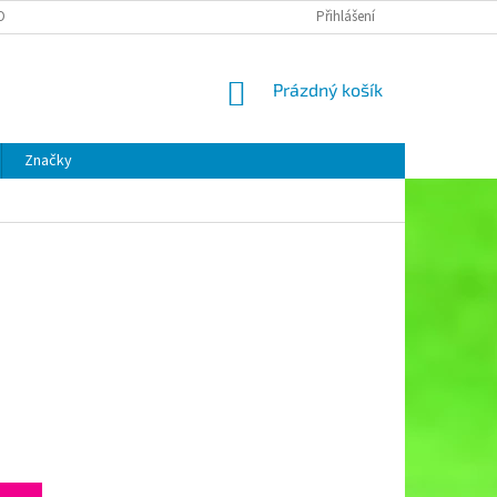
OBNÍCH ÚDAJŮ
Přihlášení
NÁKUPNÍ
Prázdný košík
KOŠÍK
Značky