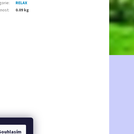
gorie
:
RELAX
nost
:
0.09 kg
Souhlasím