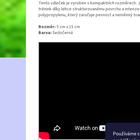
Tento váleček je vyroben v kompaktních rozměrech. J
trénink díky lehce strukturovanému povrchu a intenzivn
polypropylenu, který zaručuje pevnost a neměnný tvar
Rozměr:
5 cm x 15 cm
Barva:
šedočerná
Používáme c