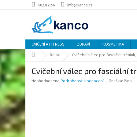
Přejít
602317556
info@kanco.cz
na
obsah
CVIČENÍ A FITNESS
ZDRAVÍ
KOSMETIKA
Domů
Relax
Cvičební válec pro fasciální trénink,
Cvičební válec pro fasciální t
Průměrné
Neohodnoceno
Podrobnosti hodnocení
Značka:
Pino
hodnocení
produktu
je
0,0
z
5
hvězdiček.