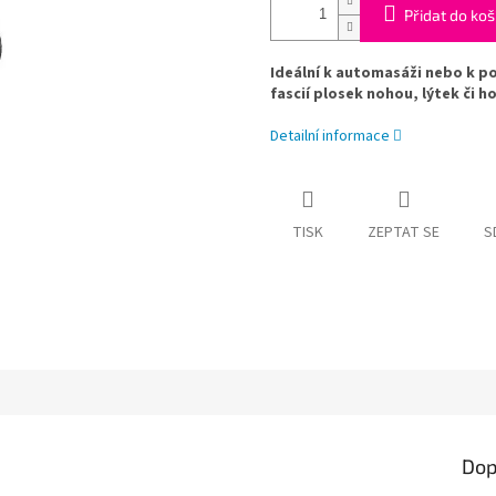
Přidat do koš
Ideální k automasáži nebo k po
fascií plosek nohou, lýtek či h
Detailní informace
TISK
ZEPTAT SE
S
Dop