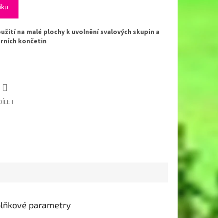
íku
užití na malé plochy k uvolnění svalových skupin a
orních končetin
DÍLET
lňkové parametry