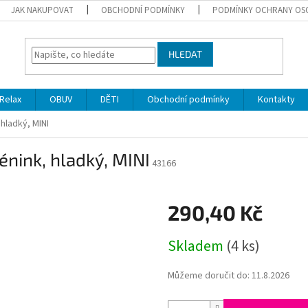
JAK NAKUPOVAT
OBCHODNÍ PODMÍNKY
PODMÍNKY OCHRANY OS
HLEDAT
Relax
OBUV
DĚTI
Obchodní podmínky
Kontakty
 hladký, MINI
rénink, hladký, MINI
43166
290,40 Kč
Měrná
Skladem
(4 ks)
cena:
Můžeme doručit do:
11.8.2026