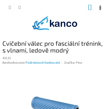
Přejít
NÁKUP
na
obsah
KOŠÍK
Cvičební válec pro fasciální trénink,
s vlnami, ledově modrý
43132
Průměrné
Neohodnoceno
Podrobnosti hodnocení
Značka:
Pino
hodnocení
produktu
je
0,0
z
5
hvězdiček.