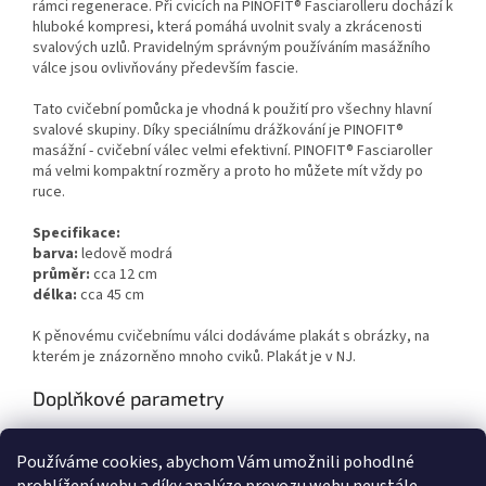
rámci regenerace. Při cvicích na PINOFIT® Fasciarolleru dochází k
hluboké kompresi, která pomáhá uvolnit svaly a zkrácenosti
svalových uzlů. Pravidelným správným používáním masážního
válce jsou ovlivňovány především fascie.
Tato cvičební pomůcka je vhodná k použití pro všechny hlavní
svalové skupiny. Díky speciálnímu drážkování je PINOFIT®
masážní - cvičební válec velmi efektivní. PINOFIT® Fasciaroller
má velmi kompaktní rozměry a proto ho můžete mít vždy po
ruce.
Specifikace:
barva:
ledově modrá
průměr:
cca 12 cm
délka:
cca 45 cm
K pěnovému cvičebnímu válci dodáváme plakát s obrázky, na
kterém je znázorněno mnoho cviků. Plakát je v NJ.
Doplňkové parametry
Kategorie
:
RELAX
Používáme cookies, abychom Vám umožnili pohodlné
Hmotnost
:
1.022 kg