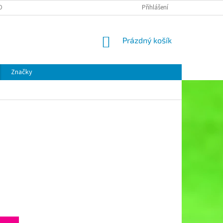
OBNÍCH ÚDAJŮ
Přihlášení
NÁKUPNÍ
Prázdný košík
KOŠÍK
Značky