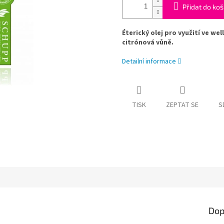
Přidat do koš
Éterický olej pro využití ve we
citrónová vůně.
Detailní informace
TISK
ZEPTAT SE
S
Dop