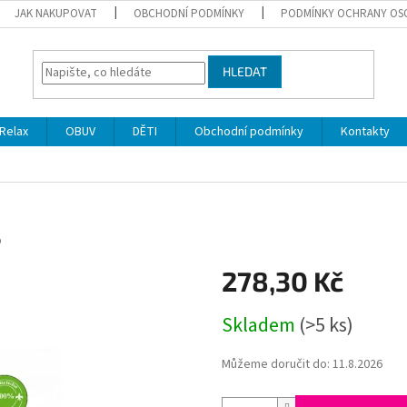
JAK NAKUPOVAT
OBCHODNÍ PODMÍNKY
PODMÍNKY OCHRANY OS
HLEDAT
Relax
OBUV
DĚTI
Obchodní podmínky
Kontakty
p
278,30 Kč
Měrná
Skladem
(>5 ks)
cena:
Můžeme doručit do:
11.8.2026