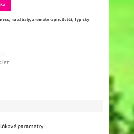
íku
llness, na zábaly, aromaterapie. Svěží, typicky
DÍLET
lňkové parametry