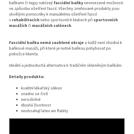
baňkami či tejpy
nabízejí
fasciální baňky
neomezené možnosti
ve způsobu ošetření fascií. Všechny zmiňované produkty jsou
skvělými pomocníky k manuálnímu ošetření fascií
v
rehabilitacích
nebo sportovních klubech při
sportovních
masážích
či
masážních salónech
.
Fasciální baňka
nemá zaoblené okraje
a tudíž není vhodná k
baňkové masáži, při které je nutné baňkou pohybovat po
pokožce klienta.
Ideální a jednoduchá alternativa k tradičním skleněným baňkám.
Detaily produktu:
kvalitní lékařský silikon
snadno se čistí
nerozbitné
dlouhá životnost
neobsahují latex ani ftaláty