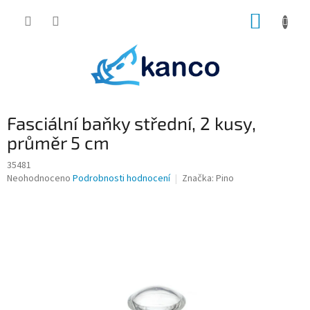
Přejít
NÁKUP
na
obsah
KOŠÍK
Fasciální baňky střední, 2 kusy,
průměr 5 cm
35481
Průměrné
Neohodnoceno
Podrobnosti hodnocení
Značka:
Pino
hodnocení
produktu
je
0,0
z
5
hvězdiček.