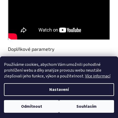
Doplňkové parametry
Kategorie
:
RELAX
Používáme cookies, abychom Vám umožnili pohodlné
Hmotnost
:
0.199 kg
prohlížení webu a díky analýze provozu webu neustále
zlepšovali jeho funkce, výkon a použitelnost.
Více informací
Z
á
Nastavení
Vytvořil Shoptet
p
a
t
Odmítnout
Souhlasím
Copyright 2026
KANCO
. Všechna práva vyhrazena.
í