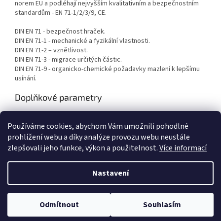
norem EU a podléhají nejvyšším kvalitativním a bezpečnostním
standardům - EN 71-1/2/3/9, CE.
DIN EN 71 - bezpečnost hraček.
DIN EN 71-1 - mechanické a fyzikální vlastnosti.
DIN EN 71-2 – vznětlivost.
DIN EN 71-3 - migrace určitých částic.
DIN EN 71-9 - organicko-chemické požadavky mazlení k lepšímu
usínání.
Doplňkové parametry
Kategorie
:
Hřejiví plyšáci
Používáme cookies, abychom Vám umožnili pohodlné
Hmotnost
:
0.8 kg
prohlížení webu a díky analýze provozu webu neustále
zlepšovali jeho funkce, výkon a použitelnost.
Více informací
Z
á
Nastavení
Vytvořil Shoptet
p
a
t
Odmítnout
Souhlasím
Copyright 2026
KANCO
. Všechna práva vyhrazena.
í