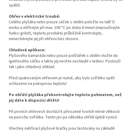
spálit).
Ohřev v elektrické troubě:
Celého plyšáka nebo pouze sáček s obilím položte na talíř či
misku a ohřívejte při max. 100 °C po dobu 6 minut (nepoužívejte
funkci grilu!!), teplotu produktu průběžně kontrolujte,
nenechávejte jej při ohřevu bez dozoru.
Chladová aplikace:
Plyšového kamaráda nebo pouze polštářek s obilím vložte do
igelitového sáčku a takto jej nechte nachladit v lednici. Poslouží
tak i jako chladový obklad.
Před opakovaným ohřevem je nutné, aby bylo zvířátko opět
ochlazeno na pokojovou teplotu!
Po ohřátí plyšáka překontrolujte teplotu pohmatem, než
jej dáte k dispozici dítěti!
Při prvních ohřevech dochází k přirozené tvorbě mírné vlhkosti
na povrchu zvířátka. Tento jev po několika ohřátí úplně vymizí.
Všechny nahřívací plyšové hračky jsou testovány na základě