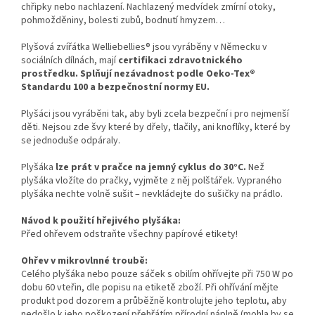
chřipky nebo nachlazení. Nachlazený medvídek zmírní otoky,
pohmožděniny, bolesti zubů, bodnutí hmyzem…
Plyšová zvířátka Welliebellies® jsou vyráběny v Německu v
sociálních dílnách, mají
certifikaci zdravotnického
prostředku. Splňují nezávadnost podle Oeko-Tex®
Standardu 100 a bezpečnostní normy EU.
Plyšáci jsou vyráběni tak, aby byli zcela bezpeční i pro nejmenší
děti. Nejsou zde švy které by dřely, tlačily, ani knoflíky, které by
se jednoduše odpáraly.
Plyšáka
lze prát v pračce na jemný cyklus do 30°C.
Než
plyšáka vložíte do pračky, vyjměte z něj polštářek. Vypraného
plyšáka nechte volně sušit – nevkládejte do sušičky na prádlo.
Návod k použití hřejivého plyšáka:
Před ohřevem odstraňte všechny papírové etikety!
Ohřev v mikrovlnné troubě:
Celého plyšáka nebo pouze sáček s obilím ohřívejte při 750 W po
dobu 60 vteřin, dle popisu na etiketě zboží. Při ohřívání mějte
produkt pod dozorem a průběžně kontrolujte jeho teplotu, aby
nedošlo k jeho poškození přehřátím přírodní náplně (mohla by se