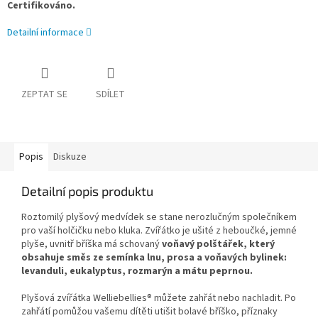
Certifikováno.
Detailní informace
ZEPTAT SE
SDÍLET
Popis
Diskuze
Detailní popis produktu
Roztomilý plyšový medvídek se stane nerozlučným společníkem
pro vaší holčičku nebo kluka. Zvířátko je ušité z heboučké, jemné
plyše, uvnitř bříška má schovaný
voňavý polštářek, který
obsahuje směs ze semínka lnu, prosa a voňavých bylinek:
levanduli, eukalyptus, rozmarýn a mátu peprnou.
Plyšová zvířátka Welliebellies® můžete zahřát nebo nachladit. Po
zahřátí pomůžou vašemu dítěti utišit bolavé bříško, příznaky