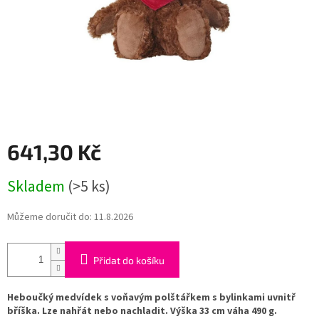
641,30 Kč
Měrná
Skladem
(>5 ks)
cena:
Můžeme doručit do:
11.8.2026
Přidat do košíku
Heboučký medvídek s voňavým polštářkem s bylinkami uvnitř
bříška. Lze nahřát nebo nachladit. Výška 33 cm váha 490 g.