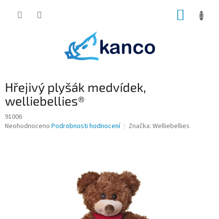
Přejít
NÁKUP
na
obsah
KOŠÍK
Hřejivý plyšák medvídek,
welliebellies®
91006
Průměrné
Neohodnoceno
Podrobnosti hodnocení
Značka:
Welliebellies
hodnocení
produktu
je
0,0
z
5
hvězdiček.