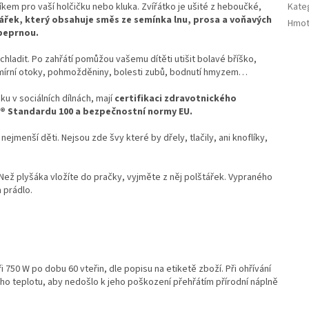
em pro vaší holčičku nebo kluka. Zvířátko je ušité z heboučké,
Kate
ářek, který obsahuje směs ze semínka lnu, prosa a voňavých
Hmot
 peprnou.
hladit. Po zahřátí pomůžou vašemu dítěti utišit bolavé bříško,
 zmírní otoky, pohmožděniny, bolesti zubů, bodnutí hmyzem…
u v sociálních dílnách, mají
certifikaci zdravotnického
® Standardu 100 a bezpečnostní normy EU.
 nejmenší děti. Nejsou zde švy které by dřely, tlačily, ani knoflíky,
Než plyšáka vložíte do pračky, vyjměte z něj polštářek. Vypraného
 prádlo.
 750 W po dobu 60 vteřin, dle popisu na etiketě zboží. Při ohřívání
o teplotu, aby nedošlo k jeho poškození přehřátím přírodní náplně