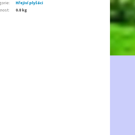
gorie
:
Hřejiví plyšáci
nost
:
0.8 kg