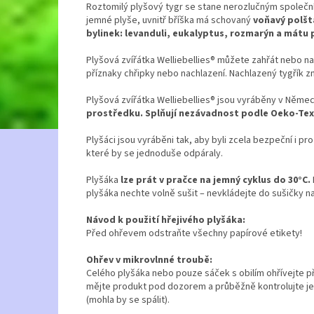
Roztomilý plyšový tygr se stane nerozlučným společník
jemné plyše, uvnitř bříška má schovaný
voňavý polšt
bylinek: levanduli, eukalyptus, rozmarýn a mátu
Plyšová zvířátka Welliebellies® můžete zahřát nebo nac
příznaky chřipky nebo nachlazení. Nachlazený tygřík
Plyšová zvířátka Welliebellies® jsou vyráběny v Německ
prostředku. Splňují nezávadnost podle Oeko-Tex
Plyšáci jsou vyráběni tak, aby byli zcela bezpeční i pro
které by se jednoduše odpáraly.
Plyšáka
lze prát v pračce na jemný cyklus do 30°C.
plyšáka nechte volně sušit – nevkládejte do sušičky na
Návod k použití hřejivého plyšáka:
Před ohřevem odstraňte všechny papírové etikety!
Ohřev v mikrovlnné troubě:
Celého plyšáka nebo pouze sáček s obilím ohřívejte při
mějte produkt pod dozorem a průběžně kontrolujte jeh
(mohla by se spálit).