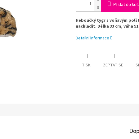
Přidat do koš
Heboučký tygr s voňavým polšt
nachladit. Délka 33 cm, váha 51
Detailní informace
TISK
ZEPTAT SE
S
Dop