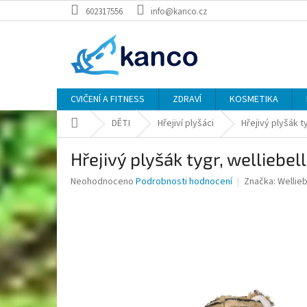
Přejít
602317556
info@kanco.cz
na
obsah
CVIČENÍ A FITNESS
ZDRAVÍ
KOSMETIKA
Domů
DĚTI
Hřejiví plyšáci
Hřejivý plyšák t
Hřejivý plyšák tygr, welliebel
Průměrné
Neohodnoceno
Podrobnosti hodnocení
Značka:
Wellieb
hodnocení
produktu
je
0,0
z
5
hvězdiček.