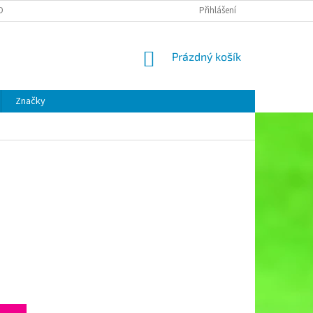
OBNÍCH ÚDAJŮ
Přihlášení
NÁKUPNÍ
Prázdný košík
KOŠÍK
Značky