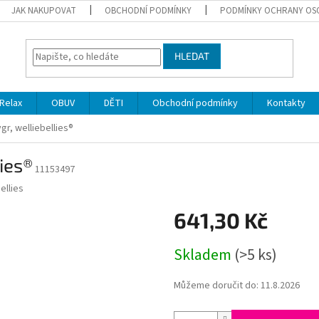
JAK NAKUPOVAT
OBCHODNÍ PODMÍNKY
PODMÍNKY OCHRANY OS
HLEDAT
Relax
OBUV
DĚTI
Obchodní podmínky
Kontakty
ygr, welliebellies®
lies®
11153497
ellies
641,30 Kč
Měrná
Skladem
(>5 ks)
cena:
Můžeme doručit do:
11.8.2026