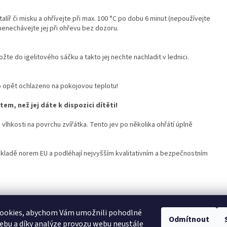
líř či misku a ohřívejte při max. 100 °C po dobu 6 minut (nepoužívejte
 nenechávejte jej při ohřevu bez dozoru.
e do igelitového sáčku a takto jej nechte nachladit v lednici.
 opět ochlazeno na pokojovou teplotu!
m, než jej dáte k dispozici dítěti!
vlhkosti na povrchu zvířátka. Tento jev po několika ohřátí úplně
ákladě norem EU a podléhají nejvyšším kvalitativním a bezpečnostním
ookies, abychom Vám umožnili pohodlné
Odmítnout
lepšímu usínání.
ebu a díky analýze provozu webu neustále