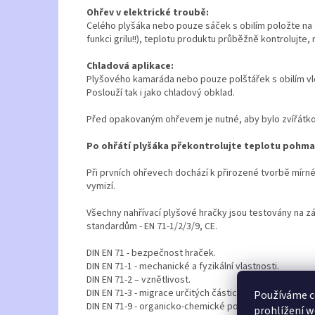
Ohřev v elektrické troubě:
Celého plyšáka nebo pouze sáček s obilím položte na ta
funkci grilu!!), teplotu produktu průběžně kontrolujte,
Chladová aplikace:
Plyšového kamaráda nebo pouze polštářek s obilím vložt
Poslouží tak i jako chladový obklad.
Před opakovaným ohřevem je nutné, aby bylo zvířátko
Po ohřátí plyšáka překontrolujte teplotu pohmate
Při prvních ohřevech dochází k přirozené tvorbě mírné 
vymizí.
Všechny nahřívací plyšové hračky jsou testovány na z
standardům - EN 71-1/2/3/9, CE.
DIN EN 71 - bezpečnost hraček.
DIN EN 71-1 - mechanické a fyzikální vlastnosti.
DIN EN 71-2 – vznětlivost.
DIN EN 71-3 - migrace určitých částic.
Používáme c
DIN EN 71-9 - organicko-chemické požadavky mazlení k 
prohlížení w