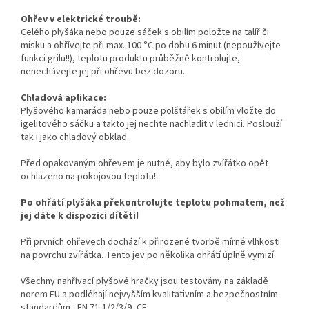
Ohřev v elektrické troubě:
Celého plyšáka nebo pouze sáček s obilím položte na talíř či
misku a ohřívejte při max. 100 °C po dobu 6 minut (nepoužívejte
funkci grilu!!), teplotu produktu průběžně kontrolujte,
nenechávejte jej při ohřevu bez dozoru.
Chladová aplikace:
Plyšového kamaráda nebo pouze polštářek s obilím vložte do
igelitového sáčku a takto jej nechte nachladit v lednici. Poslouží
tak i jako chladový obklad.
Před opakovaným ohřevem je nutné, aby bylo zvířátko opět
ochlazeno na pokojovou teplotu!
Po ohřátí plyšáka překontrolujte teplotu pohmatem, než
jej dáte k dispozici dítěti!
Při prvních ohřevech dochází k přirozené tvorbě mírné vlhkosti
na povrchu zvířátka. Tento jev po několika ohřátí úplně vymizí.
Všechny nahřívací plyšové hračky jsou testovány na základě
norem EU a podléhají nejvyšším kvalitativním a bezpečnostním
standardům - EN 71-1/2/3/9, CE.