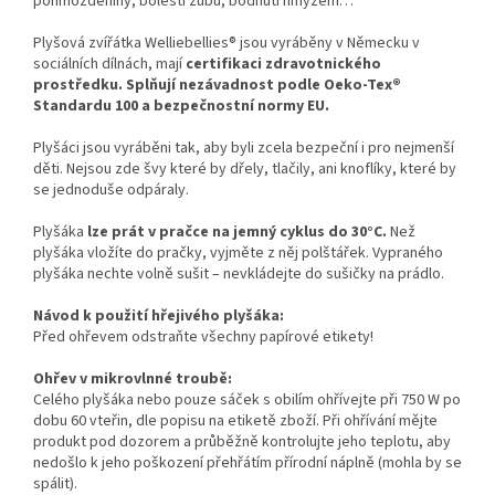
pohmožděniny, bolesti zubů, bodnutí hmyzem…
Plyšová zvířátka Welliebellies® jsou vyráběny v Německu v
sociálních dílnách, mají
certifikaci zdravotnického
prostředku. Splňují nezávadnost podle Oeko-Tex®
Standardu 100 a bezpečnostní normy EU.
Plyšáci jsou vyráběni tak, aby byli zcela bezpeční i pro nejmenší
děti. Nejsou zde švy které by dřely, tlačily, ani knoflíky, které by
se jednoduše odpáraly.
Plyšáka
lze prát v pračce na jemný cyklus do 30°C.
Než
plyšáka vložíte do pračky, vyjměte z něj polštářek. Vypraného
plyšáka nechte volně sušit – nevkládejte do sušičky na prádlo.
Návod k použití hřejivého plyšáka:
Před ohřevem odstraňte všechny papírové etikety!
Ohřev v mikrovlnné troubě:
Celého plyšáka nebo pouze sáček s obilím ohřívejte při 750 W po
dobu 60 vteřin, dle popisu na etiketě zboží. Při ohřívání mějte
produkt pod dozorem a průběžně kontrolujte jeho teplotu, aby
nedošlo k jeho poškození přehřátím přírodní náplně (mohla by se
spálit).