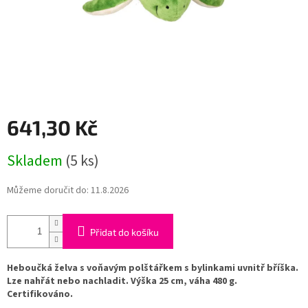
641,30 Kč
Měrná
Skladem
(5 ks)
cena:
Můžeme doručit do:
11.8.2026
Přidat do košíku
Heboučká želva s voňavým polštářkem s bylinkami uvnitř bříška.
Lze nahřát nebo nachladit. Výška 25 cm, váha 480 g.
Certifikováno.