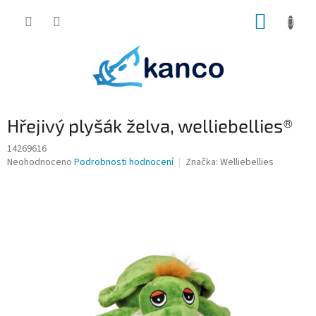
Přejít
NÁKUP
na
obsah
KOŠÍK
Hřejivý plyšák želva, welliebellies®
14269616
Průměrné
Neohodnoceno
Podrobnosti hodnocení
Značka:
Welliebellies
hodnocení
produktu
je
0,0
z
5
hvězdiček.