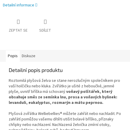
Detailní informace
ZEPTAT SE
SDÍLET
Popis
Diskuze
Detailní popis produktu
Roztomilá plyšová želva se stane nerozlučným společníkem pro
vaší holčičku nebo kluka. Zvířátko je ušité z heboučké, jemné
plyše, uvnitř bříška má schovaný
voňavý polštářek, který
obsahuje směs ze semínka lnu, prosa a voňavých bylinek:
levanduli, eukalyptus, rozmarýn a mátu peprnou.
Plyšová zvířátka Welliebellies® můžete zahřát nebo nachladit. Po
zahřátí pomůžou vašemu dítěti utišit bolavé bříško, příznaky
chřipky nebo nachlazení. Nachlazená želvička zmírní otoky,