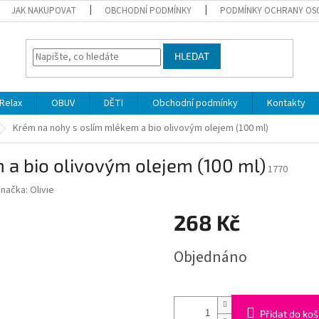
JAK NAKUPOVAT
OBCHODNÍ PODMÍNKY
PODMÍNKY OCHRANY OS
HLEDAT
Relax
OBUV
DĚTI
Obchodní podmínky
Kontakty
Krém na nohy s oslím mlékem a bio olivovým olejem (100 ml)
 a bio olivovým olejem (100 ml)
1770
Značka:
Olivie
268 Kč
Měrná
Objednáno
cena:
Přidat do koš