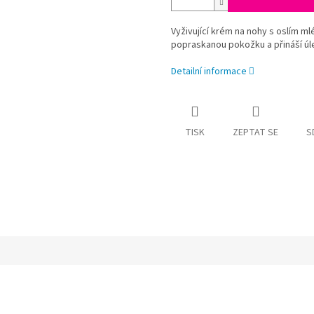
Vyživující krém na nohy s oslím m
popraskanou pokožku a přináší ú
Detailní informace
TISK
ZEPTAT SE
S