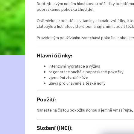
Dopřejte svým nohám hloubkovou péči díky bohatému k
popraskanou pokožku chodidel.
Oslí mléko je bohaté na vitamíny a bioaktivní látky, kt
zlatobýlu a listnatce, které pomáhají zmírnit pocit tě
Pravidelným používáním zanechává pokožku nohou jemn
Hlavní účinky:
intenzivní hydratace a výživa
regenerace suché a popraskané pokožky
zjemnění ztvrdlé kůže
úleva pro unavené a těžké nohy
Použití:
Naneste na čistou pokožku nohou a jemně vmasírujte, 
Složení (INCI):