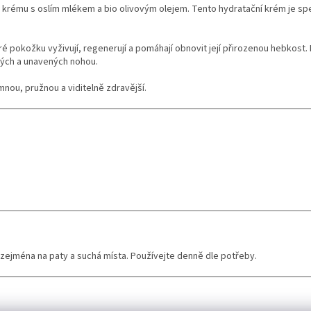
rému s oslím mlékem a bio olivovým olejem. Tento hydratační krém je spe
eré pokožku vyživují, regenerují a pomáhají obnovit její přirozenou hebkost.
žkých a unavených nohou.
ou, pružnou a viditelně zdravější.
zejména na paty a suchá místa. Používejte denně dle potřeby.