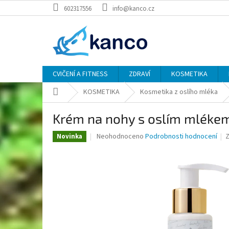
Přejít
602317556
info@kanco.cz
na
obsah
CVIČENÍ A FITNESS
ZDRAVÍ
KOSMETIKA
Domů
KOSMETIKA
Kosmetika z oslího mléka
Krém na nohy s oslím mlékem
Průměrné
Neohodnoceno
Podrobnosti hodnocení
Novinka
hodnocení
produktu
je
0,0
z
5
hvězdiček.