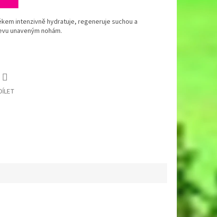
lékem intenzivně hydratuje, regeneruje suchou a
levu unaveným nohám.
DÍLET