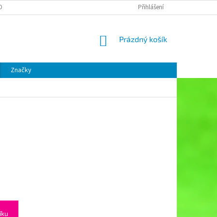
OBNÍCH ÚDAJŮ
Přihlášení
NÁKUPNÍ
Prázdný košík
KOŠÍK
Značky
íku