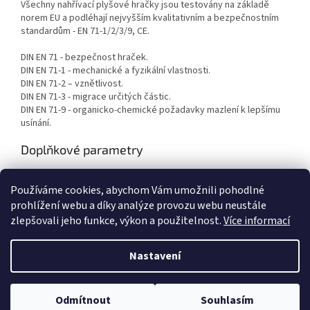
Všechny nahřívací plyšové hračky jsou testovány na základě
norem EU a podléhají nejvyšším kvalitativním a bezpečnostním
standardům - EN 71-1/2/3/9, CE.
DIN EN 71 - bezpečnost hraček.
DIN EN 71-1 - mechanické a fyzikální vlastnosti.
DIN EN 71-2 – vznětlivost.
DIN EN 71-3 - migrace určitých částic.
DIN EN 71-9 - organicko-chemické požadavky mazlení k lepšímu
usínání.
Doplňkové parametry
Kategorie
:
DĚTI
Používáme cookies, abychom Vám umožnili pohodlné
Hmotnost
:
0.15 kg
prohlížení webu a díky analýze provozu webu neustále
zlepšovali jeho funkce, výkon a použitelnost.
Více informací
Z
á
Nastavení
Vytvořil Shoptet
p
a
t
Odmítnout
Souhlasím
Copyright 2026
KANCO
. Všechna práva vyhrazena.
í