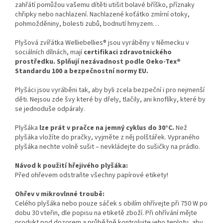
zahřátí pomůžou vašemu dítěti utišit bolavé bříško, příznaky
chřipky nebo nachlazení. Nachlazené koťátko zmírní otoky,
pohmožděniny, bolesti zubů, bodnutí hmyzem…
Plyšová zvířátka Welliebellies® jsou vyráběny v Německu v
sociálních dílnách, mají
certifikaci zdravotnického
prostředku. Splňují nezávadnost podle Oeko-Tex®
Standardu 100 a bezpečnostní normy EU.
Plyšáci jsou vyráběni tak, aby byli zcela bezpeční i pro nejmenší
děti. Nejsou zde švy které by dřely, tlačily, ani knoflíky, které by
se jednoduše odpáraly.
Plyšáka
lze prát v pračce na jemný cyklus do 30°C.
Než
plyšáka vložíte do pračky, vyjměte z něj polštářek. Vypraného
plyšáka nechte volně sušit – nevkládejte do sušičky na prádlo.
Návod k použití hřejivého plyšáka:
Před ohřevem odstraňte všechny papírové etikety!
Ohřev v mikrovlnné troubě:
Celého plyšáka nebo pouze sáček s obilím ohřívejte při 750 W po
dobu 30 vteřin, dle popisu na etiketě zboží. Při ohřívání mějte
produkt pod dozorem a průběžně kontrolujte jeho teplotu, aby