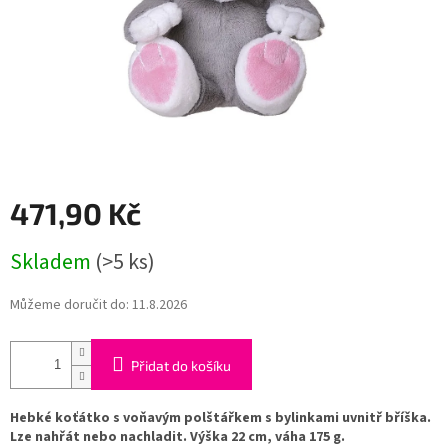
471,90 Kč
Měrná
Skladem
(>5 ks)
cena:
Můžeme doručit do:
11.8.2026
Přidat do košíku
Hebké koťátko s voňavým polštářkem s bylinkami uvnitř bříška.
Lze nahřát nebo nachladit. Výška 22 cm, váha 175 g.