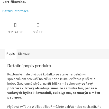
Certifikováno.
Detailní informace
ZEPTAT SE
SDÍLET
Popis
Diskuze
Detailní popis produktu
Roztomilé malé plyšové koťátko se stane nerozlučným
společníkem pro vaší holčičku nebo kluka. Zvířátko je ušité z
heboučké, jemné plyše, uvnitř bříška má schovaný
voňavý
polštářek, který obsahuje směs ze semínka lnu, prosa a
voňavých bylinek: levanduli, eukalyptus, rozmarýn a mátu
peprnou.
Plyšová zvířátka Welliebellies® můžete zahřát nebo nachladit. Po