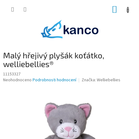
Přejít
NÁKUP
na
obsah
KOŠÍK
Malý hřejivý plyšák koťátko,
welliebellies®
11153327
Průměrné
Neohodnoceno
Podrobnosti hodnocení
Značka:
Welliebellies
hodnocení
produktu
je
0,0
z
5
hvězdiček.