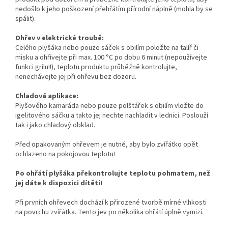
nedošlo k jeho poškození přehřátím přírodní náplně (mohla by se
spálit).
Ohřev v elektrické troubě:
Celého plyšáka nebo pouze sáček s obilím položte na talíř či
misku a ohřívejte při max. 100 °C po dobu 6 minut (nepoužívejte
funkci grilu!!), teplotu produktu průběžně kontrolujte,
nenechávejte jej při ohřevu bez dozoru.
Chladová aplikace:
Plyšového kamaráda nebo pouze polštářek s obilím vložte do
igelitového sáčku a takto jej nechte nachladit v lednici. Poslouží
tak i jako chladový obklad.
Před opakovaným ohřevem je nutné, aby bylo zvířátko opět
ochlazeno na pokojovou teplotu!
Po ohřátí plyšáka překontrolujte teplotu pohmatem, než
jej dáte k dispozici dítěti!
Při prvních ohřevech dochází k přirozené tvorbě mírné vlhkosti
na povrchu zvířátka. Tento jev po několika ohřátí úplně vymizí.