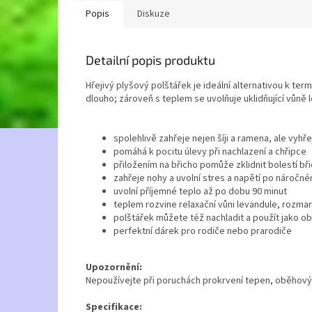
Popis
Diskuze
Detailní popis produktu
Hřejivý plyšový polštářek je ideální alternativou k t
dlouho; zároveň s teplem se uvolňuje uklidňující vůně
spolehlivě zahřeje nejen šíji a ramena, ale vyhř
pomáhá k pocitu úlevy při nachlazení a chřipce
přiložením na břicho pomůže zklidnit bolestí bř
zahřeje nohy a uvolní stres a napětí po náročné
uvolní příjemné teplo až po dobu 90 minut
teplem rozvine relaxační vůni levandule, rozma
polštářek můžete též nachladit a použít jako o
perfektní dárek pro rodiče nebo prarodiče
Upozornění:
Nepoužívejte při poruchách prokrvení tepen, oběhových 
Specifikace: