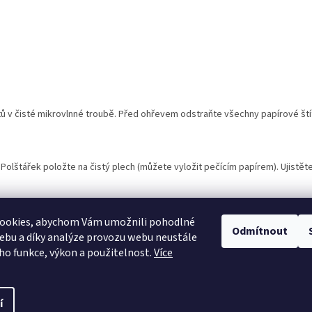
ů v čisté mikrovlnné troubě. Před ohřevem odstraňte všechny papírové štít
Polštářek položte na čistý plech (můžete vyložit pečícím papírem). Ujistěte 
 chránili před vlhkostí. Vložte do lednice na max. 2 hodiny, do mrazáku max.
ookies, abychom Vám umožnili pohodlné
Odmítnout
ebu a díky analýze provozu webu neustále
eho funkce, výkon a použitelnost.
Více
í