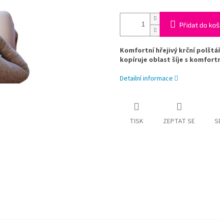
Přidat do koš
Komfortní hřejivý krční polštá
kopíruje oblast šíje s komfort
Detailní informace
TISK
ZEPTAT SE
S