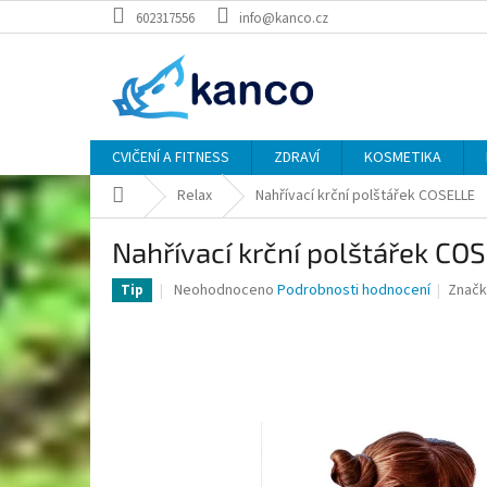
Přejít
602317556
info@kanco.cz
na
obsah
CVIČENÍ A FITNESS
ZDRAVÍ
KOSMETIKA
Domů
Relax
Nahřívací krční polštářek COSELLE
Nahřívací krční polštářek CO
Průměrné
Neohodnoceno
Podrobnosti hodnocení
Značk
Tip
hodnocení
produktu
je
0,0
z
5
hvězdiček.