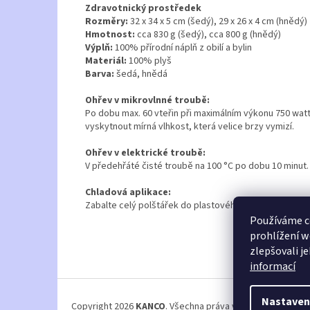
Zdravotnický prostředek
Rozměry:
32 x 34 x 5 cm (šedý), 29 x 26 x 4 cm (hnědý)
Hmotnost:
cca 830 g (šedý), cca 800 g (hnědý)
Výplň:
100% přírodní náplň z obilí a bylin
Materiál:
100% plyš
Barva:
šedá, hnědá
Ohřev v mikrovlnné troubě:
Po dobu max. 60 vteřin při maximálním výkonu 750 watt
vyskytnout mírná vlhkost, která velice brzy vymizí.
Ohřev v elektrické troubě:
V předehřáté čisté troubě na 100 °C po dobu 10 minut. 
Chladová aplikace:
Zabalte celý polštářek do plastového sáčku, abyste jej
Používáme c
prohlížení w
zlepšovali j
informací
Z
á
Nastaven
Copyright 2026
KANCO
. Všechna práva vyhrazena.