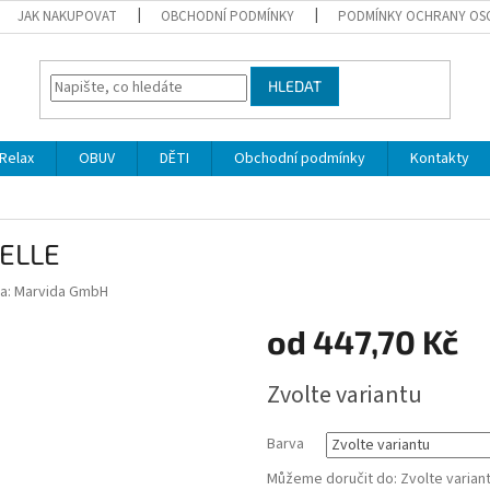
JAK NAKUPOVAT
OBCHODNÍ PODMÍNKY
PODMÍNKY OCHRANY OS
HLEDAT
Relax
OBUV
DĚTI
Obchodní podmínky
Kontakty
SELLE
a:
Marvida GmbH
od
447,70 Kč
Měrná
Zvolte variantu
cena:
Barva
Můžeme doručit do:
Zvolte varian