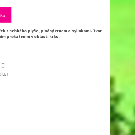
íku
řek z hebkého plyše, plněný zrnem a bylinkami. Tvar
ním protažením v oblasti krku.
DÍLET