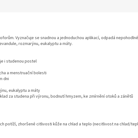
ermoforům. Vyznačuje se snadnou a jednoduchou aplikací, odpadá nepohodlné
 levandule, rozmarýnu, eukalyptu a máty.
eje i studenou postel
icha a menstruační bolesti
m dni
rýnu, eukalyptu a máty
bklad za studena při výronu, bodnutí hmyzem, ke zmírnění otoků a zánětů
potíží, zhoršené citlivosti kůže na chlad a teplo (necitlivost na chlad/tepl