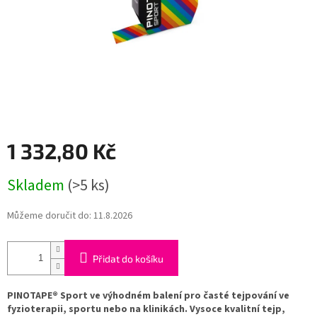
1 332,80 Kč
Měrná
Skladem
(>5 ks)
cena:
Můžeme doručit do:
11.8.2026
Přidat do košíku
PINOTAPE® Sport ve výhodném balení pro časté tejpování ve
fyzioterapii, sportu nebo na klinikách. Vysoce kvalitní tejp,