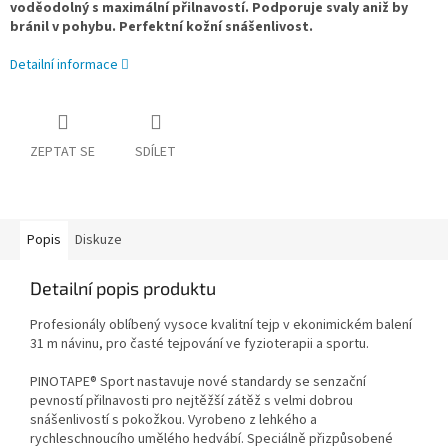
voděodolný s maximální přilnavostí. Podporuje svaly aniž by
bránil v pohybu. Perfektní kožní snášenlivost.
Detailní informace
ZEPTAT SE
SDÍLET
Popis
Diskuze
Detailní popis produktu
Profesionály oblíbený vysoce kvalitní tejp v ekonimickém balení
31 m návinu, pro časté tejpování ve fyzioterapii a sportu.
PINOTAPE® Sport nastavuje nové standardy se senzační
pevností přilnavosti pro nejtěžší zátěž s velmi dobrou
snášenlivostí s pokožkou. Vyrobeno z lehkého a
rychleschnoucího umělého hedvábí. Speciálně přizpůsobené