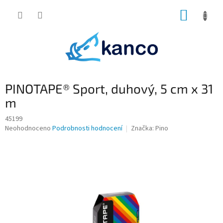
Přejít
NÁKUP
na
obsah
KOŠÍK
PINOTAPE® Sport, duhový, 5 cm x 31
m
45199
Průměrné
Neohodnoceno
Podrobnosti hodnocení
Značka:
Pino
hodnocení
produktu
je
0,0
z
5
hvězdiček.