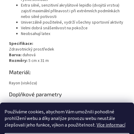
Extra silné, senzitivní akrylátové lepidlo (dvojitá vrstva)
zajistí maximální přilnavost i při extrémních podmínkách
nebo silné potivosti
Univerzálně použitelné, vydrží všechny sportovní aktivity
Velmi dobrá snášenlivost na pokožce
Neobsahují latex
Specifikace:
Zdravotnický prostředek
Barva:
duhová
Rozměry:
5 cm x 31 m
Materiál:
Rayon (viskóza)
Doplňkové parametry
Kategorie
:
ZDRAVÍ
Používáme cookies, abychom Vám umožnili pohodlné
Hmotnost
:
0.604 kg
prohlížení webu a díky analýze provozu webu neustále
zlepšovali jeho funkce, výkon a použitelnost.
Více informací
Z