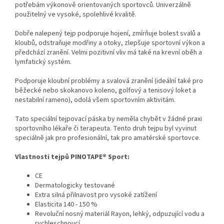
potřebám výkonově orientovaných sportovců. Univerzálně
použitelný ve vysoké, spolehlivé kvalitě.
Dobře nalepený tejp podporuje hojení, zmírňuje bolest svalů a
kloubů, odstraňuje modřiny a otoky, zlepšuje sportovní výkon a
předchází zranění. Velmi pozitivní vliv má také na krevní oběh a
lymfatický systém.
Podporuje kloubní problémy a svalová zranění (ideální také pro
běžecké nebo skokanovo koleno, golfový a tenisový loket a
nestabilní rameno), odolá všem sportovním aktivitám.
Tato speciální tejpovací páska by neměla chybět v žádné praxi
sportovního lékaře či terapeuta. Tento druh tejpu byl vyvinut
speciálně jak pro profesionální, tak pro amatérské sportovce.
Vlastnosti tejpů PINOTAPE® Sport:
CE
Dermatologicky testované
Extra silná přilnavost pro vysoké zatížení
Elasticita 140 - 150 %
Revoluční nosný materiál Rayon, lehký, odpuzující vodu a
rychleschnoucí