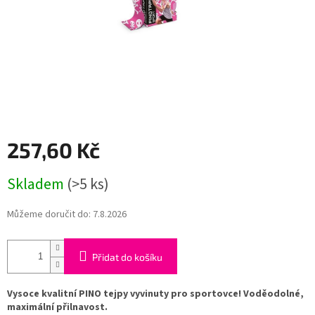
257,60 Kč
Měrná
Skladem
(>5 ks)
cena:
Můžeme doručit do:
7.8.2026
Přidat do košíku
Vysoce kvalitní PINO tejpy vyvinuty pro sportovce! Voděodolné,
maximální přilnavost.