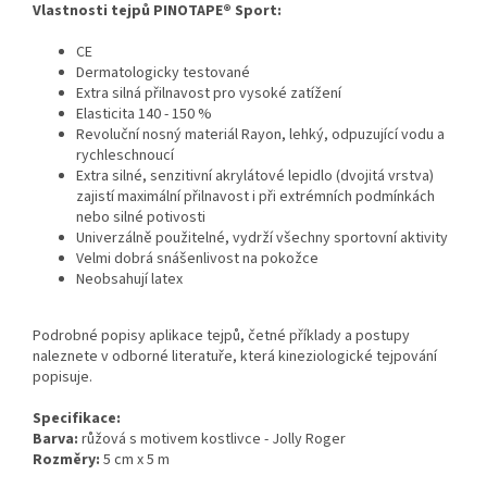
Vlastnosti tejpů PINOTAPE® Sport:
CE
Dermatologicky testované
Extra silná přilnavost pro vysoké zatížení
Elasticita 140 - 150 %
Revoluční nosný materiál Rayon, lehký, odpuzující vodu a
rychleschnoucí
Extra silné, senzitivní akrylátové lepidlo (dvojitá vrstva)
zajistí maximální přilnavost i při extrémních podmínkách
nebo silné potivosti
Univerzálně použitelné, vydrží všechny sportovní aktivity
Velmi dobrá snášenlivost na pokožce
Neobsahují latex
Podrobné popisy aplikace tejpů, četné příklady a postupy
naleznete v
odborné literatuře
, která kineziologické tejpování
popisuje.
Specifikace:
Barva:
růžová s motivem kostlivce - Jolly Roger
Rozměry:
5 cm x 5 m