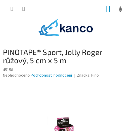
Přejít
NÁKUP
na
obsah
KOŠÍK
PINOTAPE® Sport, Jolly Roger
růžový, 5 cm x 5 m
45158
Průměrné
Neohodnoceno
Podrobnosti hodnocení
Značka:
Pino
hodnocení
produktu
je
0,0
z
5
hvězdiček.