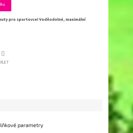
íku
vinuty pro sportovce! Voděodolné, maximální
DÍLET
lňkové parametry