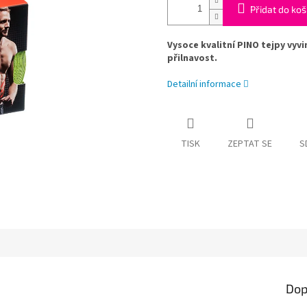
Přidat do koš
Vysoce kvalitní PINO tejpy vy
přilnavost.
Detailní informace
TISK
ZEPTAT SE
S
Dop