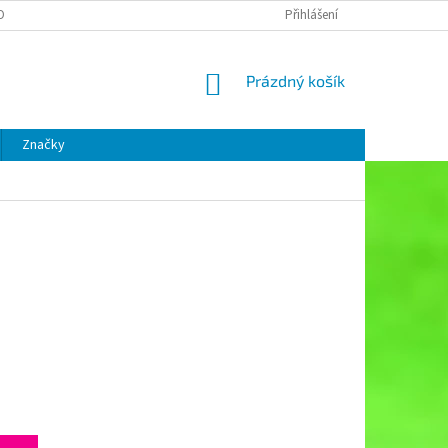
OBNÍCH ÚDAJŮ
Přihlášení
NÁKUPNÍ
Prázdný košík
KOŠÍK
Značky