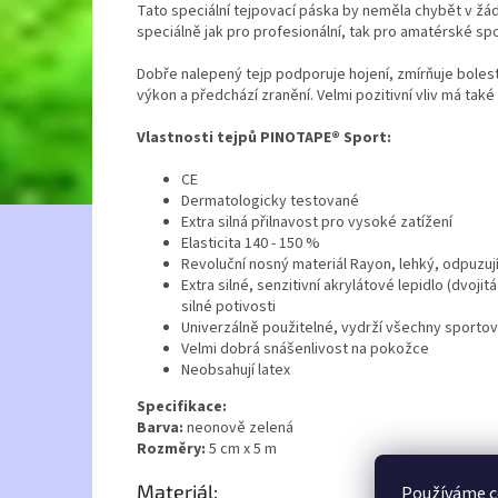
Tato speciální tejpovací páska by neměla chybět v žádn
speciálně jak pro profesionální, tak pro amatérské sp
Dobře nalepený tejp podporuje hojení, zmírňuje bolest
výkon a předchází zranění. Velmi pozitivní vliv má tak
Vlastnosti tejpů PINOTAPE® Sport:
CE
Dermatologicky testované
Extra silná přilnavost pro vysoké zatížení
Elasticita 140 - 150 %
Revoluční nosný materiál Rayon, lehký, odpuzuj
Extra silné, senzitivní akrylátové lepidlo (dvoji
silné potivosti
Univerzálně použitelné, vydrží všechny sportovn
Velmi dobrá snášenlivost na pokožce
Neobsahují latex
Specifikace:
Barva:
neonově zelená
Rozměry:
5 cm x 5 m
Materiál:
Používáme c