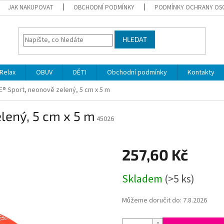
JAK NAKUPOVAT
OBCHODNÍ PODMÍNKY
PODMÍNKY OCHRANY OS
HLEDAT
Relax
OBUV
DĚTI
Obchodní podmínky
Kontakty
® Sport, neonově zelený, 5 cm x 5 m
lený, 5 cm x 5 m
45026
257,60 Kč
Měrná
Skladem
(>5 ks)
cena:
Můžeme doručit do:
7.8.2026