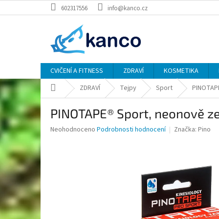
Přejít
602317556
info@kanco.cz
na
obsah
CVIČENÍ A FITNESS
ZDRAVÍ
KOSMETIKA
Domů
ZDRAVÍ
Tejpy
Sport
PINOTAPE
PINOTAPE® Sport, neonově ze
Průměrné
Neohodnoceno
Podrobnosti hodnocení
Značka:
Pino
hodnocení
produktu
je
0,0
z
5
hvězdiček.