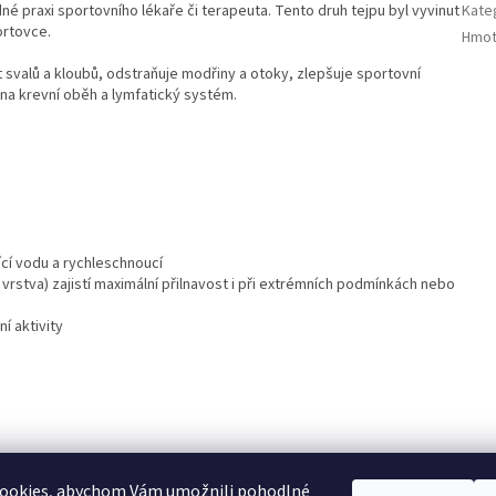
é praxi sportovního lékaře či terapeuta. Tento druh tejpu byl vyvinut
Kate
ortovce.
Hmot
 svalů a kloubů, odstraňuje modřiny a otoky, zlepšuje sportovní
é na krevní oběh a lymfatický systém.
ící vodu a rychleschnoucí
tá vrstva) zajistí maximální přilnavost i při extrémních podmínkách nebo
í aktivity
ookies, abychom Vám umožnili pohodlné