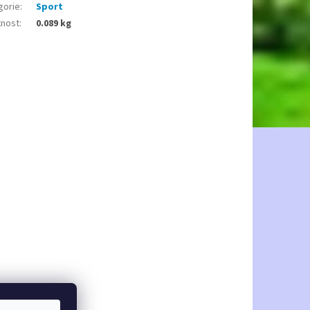
gorie
:
Sport
nost
:
0.089 kg