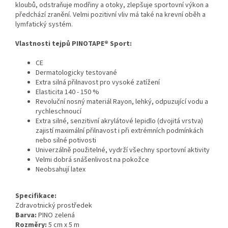
kloubů, odstraňuje modřiny a otoky, zlepšuje sportovní výkon a
předchází zranění. Velmi pozitivní vliv má také na krevní oběh a
lymfatický systém.
Vlastnosti tejpů PINOTAPE® Sport:
CE
Dermatologicky testované
Extra silná přilnavost pro vysoké zatížení
Elasticita 140 - 150 %
Revoluční nosný materiál Rayon, lehký, odpuzující vodu a
rychleschnoucí
Extra silné, senzitivní akrylátové lepidlo (dvojitá vrstva)
zajistí maximální přilnavost i při extrémních podmínkách
nebo silné potivosti
Univerzálně použitelné, vydrží všechny sportovní aktivity
Velmi dobrá snášenlivost na pokožce
Neobsahují latex
Specifikace:
Zdravotnický prostředek
Barva:
PINO zelená
Rozměry:
5 cm x 5 m