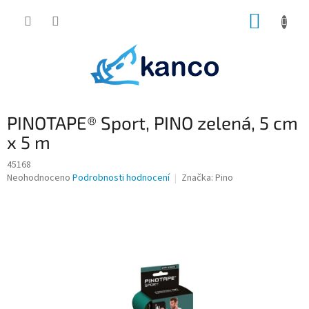
Přejít
NÁKUP
na
obsah
KOŠÍK
PINOTAPE® Sport, PINO zelená, 5 cm
x 5 m
45168
Průměrné
Neohodnoceno
Podrobnosti hodnocení
Značka:
Pino
hodnocení
produktu
je
0,0
z
5
hvězdiček.