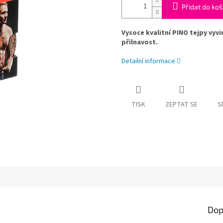
Přidat do koš
Vysoce kvalitní PINO tejpy vy
přilnavost.
Detailní informace
TISK
ZEPTAT SE
S
Dop