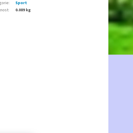
gorie
:
Sport
nost
:
0.089 kg