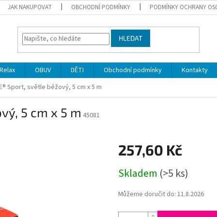
JAK NAKUPOVAT
OBCHODNÍ PODMÍNKY
PODMÍNKY OCHRANY OS
HLEDAT
Relax
OBUV
DĚTI
Obchodní podmínky
Kontakty
® Sport, světle béžový, 5 cm x 5 m
vý, 5 cm x 5 m
45081
257,60 Kč
Měrná
Skladem
(>5 ks)
cena:
Můžeme doručit do:
11.8.2026