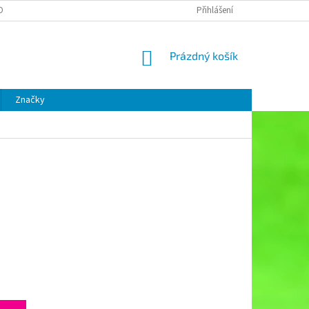
OBNÍCH ÚDAJŮ
Přihlášení
NÁKUPNÍ
Prázdný košík
KOŠÍK
Značky