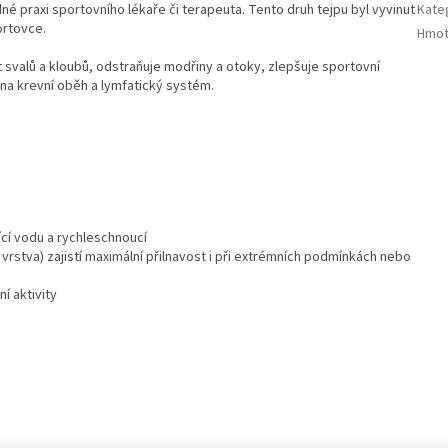
é praxi sportovního lékaře či terapeuta. Tento druh tejpu byl vyvinut
Kate
ortovce.
Hmot
 svalů a kloubů, odstraňuje modřiny a otoky, zlepšuje sportovní
é na krevní oběh a lymfatický systém.
ící vodu a rychleschnoucí
tá vrstva) zajistí maximální přilnavost i při extrémních podmínkách nebo
í aktivity