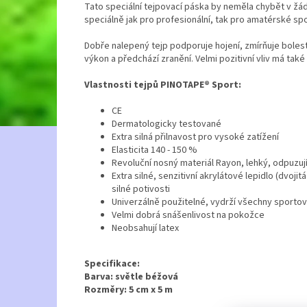
Tato speciální tejpovací páska by neměla chybět v žádn
speciálně jak pro profesionální, tak pro amatérské sp
Dobře nalepený tejp podporuje hojení, zmírňuje bolest
výkon a předchází zranění. Velmi pozitivní vliv má tak
Vlastnosti tejpů PINOTAPE® Sport:
CE
Dermatologicky testované
Extra silná přilnavost pro vysoké zatížení
Elasticita 140 - 150 %
Revoluční nosný materiál Rayon, lehký, odpuzuj
Extra silné, senzitivní akrylátové lepidlo (dvoji
silné potivosti
Univerzálně použitelné, vydrží všechny sportovn
Velmi dobrá snášenlivost na pokožce
Neobsahují latex
Specifikace:
Barva:
světle béžová
Rozměry:
5 cm x 5 m