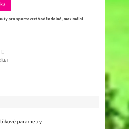
íku
vinuty pro sportovce! Voděodolné, maximální
DÍLET
lňkové parametry