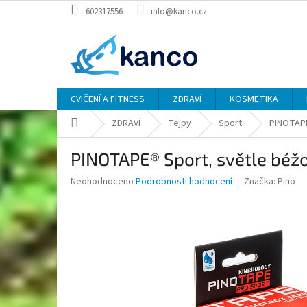
Přejít
602317556
info@kanco.cz
na
obsah
CVIČENÍ A FITNESS
ZDRAVÍ
KOSMETIKA
Domů
ZDRAVÍ
Tejpy
Sport
PINOTAPE
PINOTAPE® Sport, světle béžo
Průměrné
Neohodnoceno
Podrobnosti hodnocení
Značka:
Pino
hodnocení
produktu
je
0,0
z
5
hvězdiček.