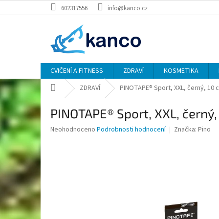
Přejít
602317556
info@kanco.cz
na
obsah
CVIČENÍ A FITNESS
ZDRAVÍ
KOSMETIKA
Domů
ZDRAVÍ
PINOTAPE® Sport, XXL, černý, 10 
PINOTAPE® Sport, XXL, černý,
Průměrné
Neohodnoceno
Podrobnosti hodnocení
Značka:
Pino
hodnocení
produktu
je
0,0
z
5
hvězdiček.