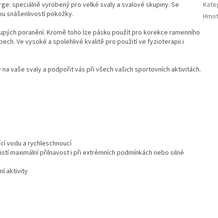
large: speciálně vyrobený pro velké svaly a svalové skupiny. Se
Kate
rou snášenlivostí pokožky.
Hmot
tupých poranění. Kromě toho lze pásku použít pro korekce ramenního
bech. Ve vysoké a spolehlivé kvalitě pro použití ve fyzioterapii i
 na vaše svaly a podpořit vás při všech vašich sportovních aktivitách.
ící vodu a rychleschnoucí
ajistí maximální přilnavost i při extrémních podmínkách nebo silné
í aktivity