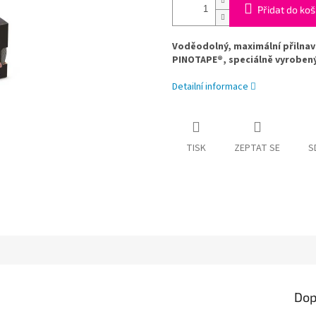
Přidat do koš
Voděodolný, maximální přilnavo
PINOTAPE®, speciálně vyrobený 
Detailní informace
TISK
ZEPTAT SE
S
Dop