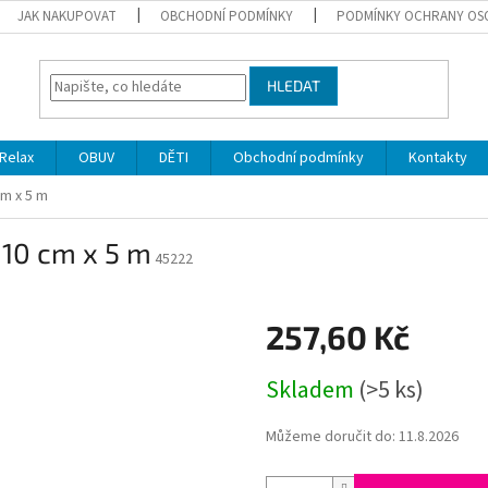
JAK NAKUPOVAT
OBCHODNÍ PODMÍNKY
PODMÍNKY OCHRANY OS
HLEDAT
Relax
OBUV
DĚTI
Obchodní podmínky
Kontakty
cm x 5 m
 10 cm x 5 m
45222
257,60 Kč
Měrná
Skladem
(>5 ks)
cena:
Můžeme doručit do:
11.8.2026