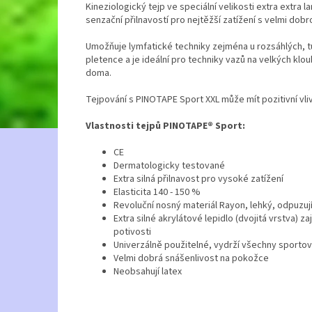
Kineziologický tejp ve speciální velikosti extra extra 
senzační přilnavostí pro nejtěžší zatížení s velmi dob
Umožňuje lymfatické techniky zejména u rozsáhlých, 
pletence a je ideální pro techniky vazů na velkých klou
doma.
Tejpování s PINOTAPE Sport XXL může mít pozitivní vliv
Vlastnosti tejpů PINOTAPE® Sport:
CE
Dermatologicky testované
Extra silná přilnavost pro vysoké zatížení
Elasticita 140 - 150 %
Revoluční nosný materiál Rayon, lehký, odpuzuj
Extra silné akrylátové lepidlo (dvojitá vrstva) z
potivosti
Univerzálně použitelné, vydrží všechny sportovn
Velmi dobrá snášenlivost na pokožce
Neobsahují latex