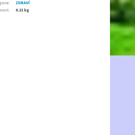
gorie
:
ZDRAVÍ
nost
:
0.21 kg