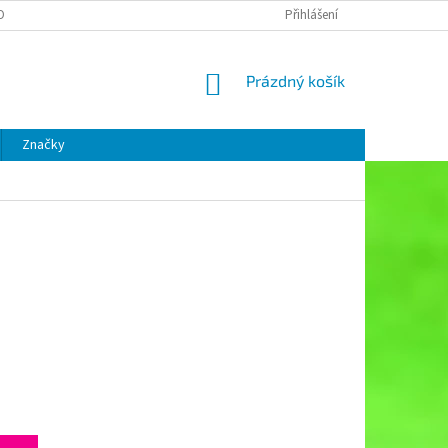
OBNÍCH ÚDAJŮ
Přihlášení
NÁKUPNÍ
Prázdný košík
KOŠÍK
Značky