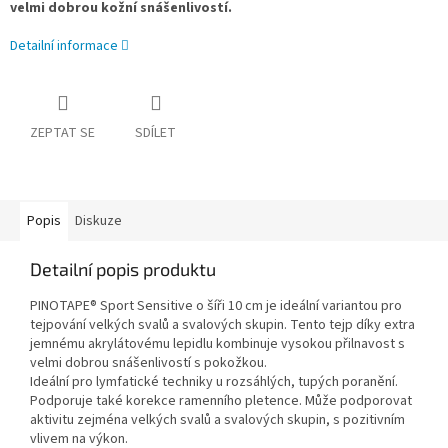
velmi dobrou kožní snášenlivostí.
Detailní informace
ZEPTAT SE
SDÍLET
Popis
Diskuze
Detailní popis produktu
PINOTAPE® Sport Sensitive o šíři 10 cm je ideální variantou pro
tejpování velkých svalů a svalových skupin. Tento tejp díky extra
jemnému akrylátovému lepidlu kombinuje vysokou přilnavost s
velmi dobrou snášenlivostí s pokožkou.
Ideální pro lymfatické techniky u rozsáhlých, tupých poranění.
Podporuje také korekce ramenního pletence. Může podporovat
aktivitu zejména velkých svalů a svalových skupin, s pozitivním
vlivem na výkon.