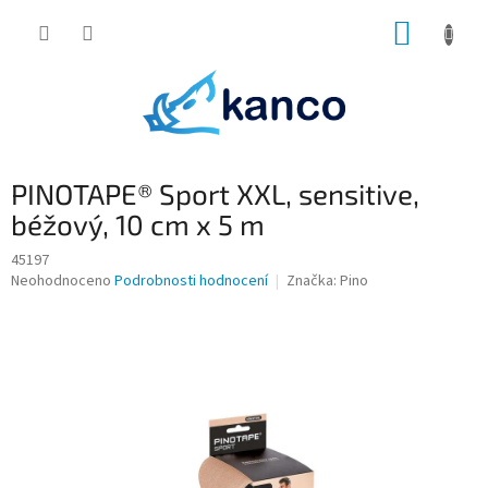
Přejít
NÁKUP
na
obsah
KOŠÍK
PINOTAPE® Sport XXL, sensitive,
béžový, 10 cm x 5 m
45197
Průměrné
Neohodnoceno
Podrobnosti hodnocení
Značka:
Pino
hodnocení
produktu
je
0,0
z
5
hvězdiček.