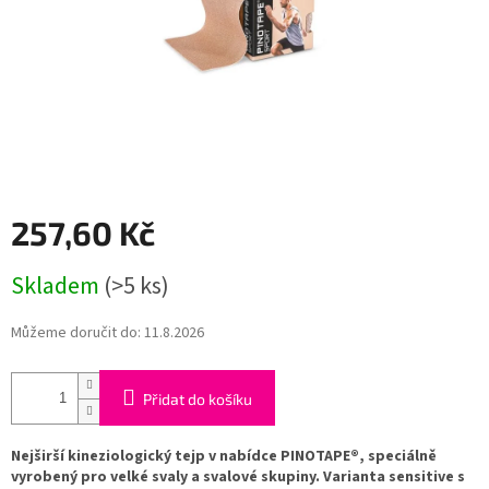
257,60 Kč
Měrná
Skladem
(>5 ks)
cena:
Můžeme doručit do:
11.8.2026
Přidat do košíku
Nejširší kineziologický tejp v nabídce PINOTAPE®, speciálně
vyrobený pro velké svaly a svalové skupiny. Varianta sensitive s