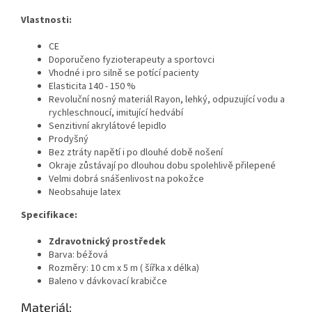
Vlastnosti:
CE
Doporučeno fyzioterapeuty a sportovci
Vhodné i pro silně se potící pacienty
Elasticita 140 - 150 %
Revoluční nosný materiál Rayon, lehký, odpuzující vodu a
rychleschnoucí, imitující hedvábí
Senzitivní akrylátové lepidlo
Prodyšný
Bez ztráty napětí i po dlouhé době nošení
Okraje zůstávají po dlouhou dobu spolehlivě přilepené
Velmi dobrá snášenlivost na pokožce
Neobsahuje latex
Specifikace:
Zdravotnický prostředek
Barva: béžová
Rozměry: 10 cm x 5 m ( šířka x délka)
Baleno v dávkovací krabičce
Materiál: