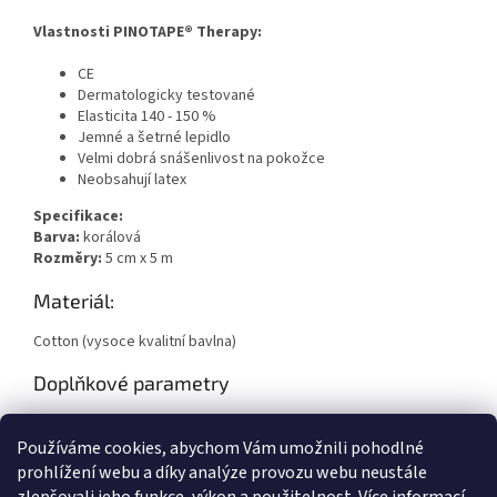
Vlastnosti PINOTAPE® Therapy:
CE
Dermatologicky testované
Elasticita 140 - 150 %
Jemné a šetrné lepidlo
Velmi dobrá snášenlivost na pokožce
Neobsahují latex
Specifikace:
Barva:
korálová
Rozměry:
5 cm x 5 m
Materiál:
Cotton (vysoce kvalitní bavlna)
Doplňkové parametry
Kategorie
:
Therapy
Používáme cookies, abychom Vám umožnili pohodlné
Hmotnost
:
0.1 kg
prohlížení webu a díky analýze provozu webu neustále