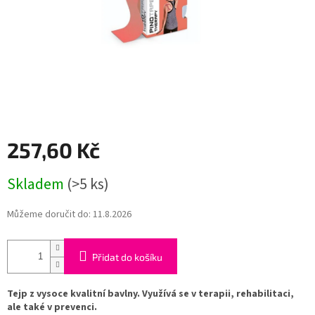
257,60 Kč
Měrná
Skladem
(>5 ks)
cena:
Můžeme doručit do:
11.8.2026
Přidat do košíku
Tejp z vysoce kvalitní bavlny. Využívá se v terapii, rehabilitaci,
ale také v prevenci.