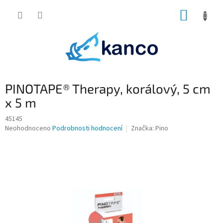
Přejít
NÁKUP
na
obsah
KOŠÍK
PINOTAPE® Therapy, korálový, 5 cm
x 5 m
45145
Průměrné
Neohodnoceno
Podrobnosti hodnocení
Značka:
Pino
hodnocení
produktu
je
0,0
z
5
hvězdiček.