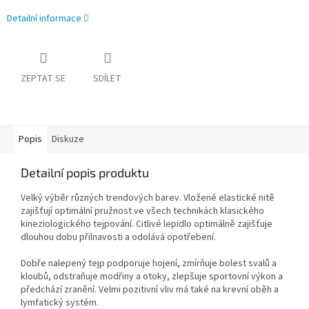
Detailní informace
ZEPTAT SE
SDÍLET
Popis
Diskuze
Detailní popis produktu
Velký výběr různých trendových barev. Vložené elastické nitě
zajišťují optimální pružnost ve všech technikách klasického
kineziologického tejpování. Citlivé lepidlo optimálně zajišťuje
dlouhou dobu přilnavosti a odolává opotřebení.
Dobře nalepený tejp podporuje hojení, zmírňuje bolest svalů a
kloubů, odstraňuje modřiny a otoky, zlepšuje sportovní výkon a
předchází zranění. Velmi pozitivní vliv má také na krevní oběh a
lymfatický systém.