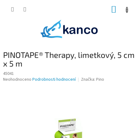
Přejít
NÁKUP
na
obsah
KOŠÍK
PINOTAPE® Therapy, limetkový, 5 cm
x 5 m
45041
Průměrné
Neohodnoceno
Podrobnosti hodnocení
Značka:
Pino
hodnocení
produktu
je
0,0
z
5
hvězdiček.