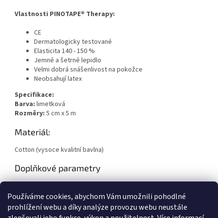
Vlastnosti PINOTAPE® Therapy:
CE
Dermatologicky testované
Elasticita 140 - 150 %
Jemné a šetrné lepidlo
Velmi dobrá snášenlivost na pokožce
Neobsahují latex
Specifikace:
Barva:
limetková
Rozměry:
5 cm x 5 m
Materiál:
Cotton (vysoce kvalitní bavlna)
Doplňkové parametry
Kategorie
:
Therapy
Používáme cookies, abychom Vám umožnili pohodlné
Hmotnost
:
0.1 kg
prohlížení webu a díky analýze provozu webu neustále