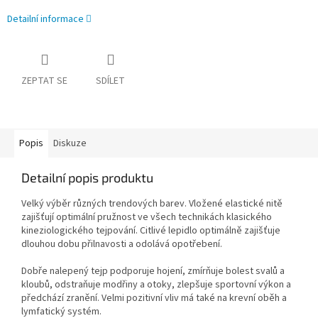
Detailní informace
ZEPTAT SE
SDÍLET
Popis
Diskuze
Detailní popis produktu
Velký výběr různých trendových barev. Vložené elastické nitě
zajišťují optimální pružnost ve všech technikách klasického
kineziologického tejpování. Citlivé lepidlo optimálně zajišťuje
dlouhou dobu přilnavosti a odolává opotřebení.
Dobře nalepený tejp podporuje hojení, zmírňuje bolest svalů a
kloubů, odstraňuje modřiny a otoky, zlepšuje sportovní výkon a
předchází zranění. Velmi pozitivní vliv má také na krevní oběh a
lymfatický systém.