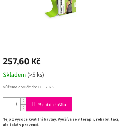
257,60 Kč
Měrná
Skladem
(>5 ks)
cena:
Můžeme doručit do:
11.8.2026
Přidat do košíku
Tejp z vysoce kvalitní bavlny. Využívá se v terapii, rehabilitaci,
ale také v prevenci.