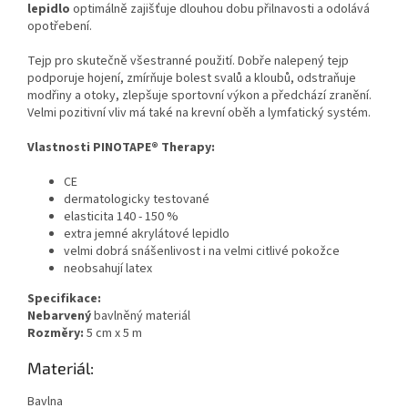
lepidlo
optimálně zajišťuje dlouhou dobu přilnavosti a odolává
opotřebení.
Tejp pro skutečně všestranné použití. Dobře nalepený tejp
podporuje hojení, zmírňuje bolest svalů a kloubů, odstraňuje
modřiny a otoky, zlepšuje sportovní výkon a předchází zranění.
Velmi pozitivní vliv má také na krevní oběh a lymfatický systém.
Vlastnosti PINOTAPE® Therapy:
CE
dermatologicky testované
elasticita 140 - 150 %
extra jemné akrylátové lepidlo
velmi dobrá snášenlivost i na velmi citlivé pokožce
neobsahují latex
Specifikace:
Nebarvený
bavlněný materiál
Rozměry:
5 cm x 5 m
Materiál:
Bavlna