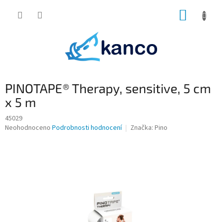
Přejít
NÁKUP
na
obsah
KOŠÍK
PINOTAPE® Therapy, sensitive, 5 cm
x 5 m
45029
Průměrné
Neohodnoceno
Podrobnosti hodnocení
Značka:
Pino
hodnocení
produktu
je
0,0
z
5
hvězdiček.