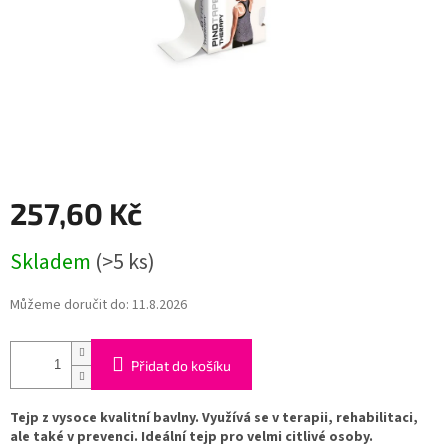
257,60 Kč
Měrná
Skladem
(>5 ks)
cena:
Můžeme doručit do:
11.8.2026
Přidat do košíku
Tejp z vysoce kvalitní bavlny. Využívá se v terapii, rehabilitaci,
ale také v prevenci. Ideální tejp pro velmi citlivé osoby.