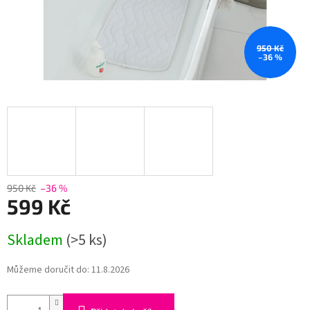
950 Kč
–36 %
950 Kč
–36 %
599 Kč
Měrná
Skladem
(>5 ks)
cena:
Můžeme doručit do:
11.8.2026