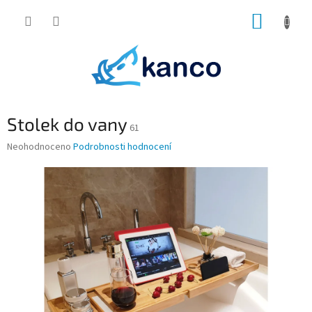
Přejít
NÁKUP
na
obsah
KOŠÍK
Stolek do vany
61
Průměrné
Neohodnoceno
Podrobnosti hodnocení
hodnocení
produktu
je
0,0
z
5
hvězdiček.