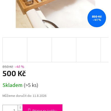
850 Kč
–41 %
850 Kč
–41 %
500 Kč
Měrná
Skladem
(>5 ks)
cena:
Můžeme doručit do:
11.8.2026
Přidat do košíku