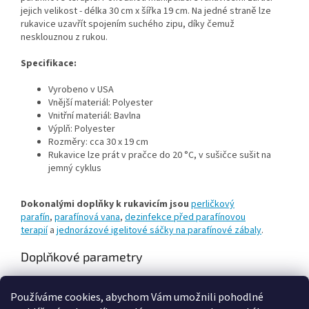
jejich velikost - délka 30 cm x šířka 19 cm. Na jedné straně lze
rukavice uzavřít spojením suchého zipu, díky čemuž
nesklouznou z rukou.
Specifikace:
Vyrobeno v USA
Vnější materiál: Polyester
Vnitřní materiál: Bavlna
Výplň: Polyester
Rozměry: cca 30 x 19 cm
Rukavice lze prát v pračce do 20 °C, v sušičce sušit na
jemný cyklus
Dokonalými doplňky k rukavicím jsou
perličkový
parafín
,
parafínová vana
,
dezinfekce před parafínovou
terapií
a
jednorázové igelitové sáčky na parafínové zábaly
.
Doplňkové parametry
Kategorie
:
Příslušenství k parafínovým zábalům
Používáme cookies, abychom Vám umožnili pohodlné
Hmotnost
:
0.145 kg