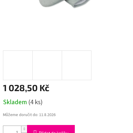
1 028,50 Kč
Měrná
Skladem
(4 ks)
cena:
Můžeme doručit do:
11.8.2026
Přidat do košíku