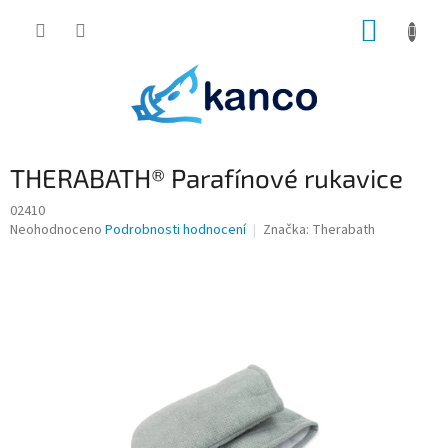
Přejít
NÁKUP
na
obsah
KOŠÍK
THERABATH® Parafínové rukavice
02410
Průměrné
Neohodnoceno
Podrobnosti hodnocení
Značka:
Therabath
hodnocení
produktu
je
0,0
z
5
hvězdiček.