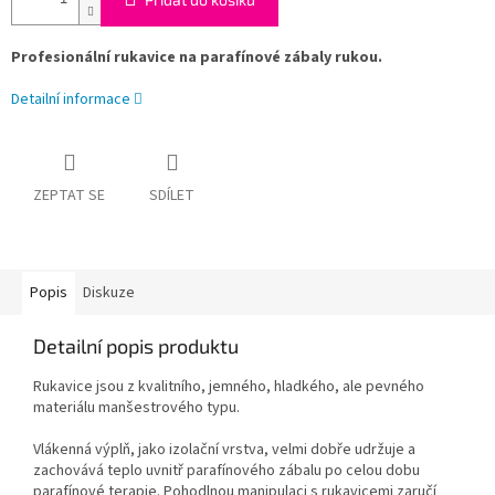
Profesionální rukavice na parafínové zábaly rukou.
Detailní informace
ZEPTAT SE
SDÍLET
Popis
Diskuze
Detailní popis produktu
Rukavice jsou z kvalitního, jemného, hladkého, ale pevného
materiálu manšestrového typu.
Vlákenná výplň, jako izolační vrstva, velmi dobře udržuje a
zachovává teplo uvnitř parafínového zábalu po celou dobu
parafínové terapie. Pohodlnou manipulaci s rukavicemi zaručí