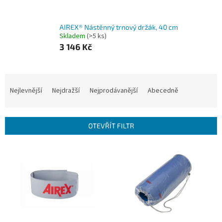
AIREX® Nástěnný trnový držák, 40 cm
Skladem
(>5 ks)
3 146 Kč
Ř
a
Nejlevnější
Nejdražší
Nejprodávanější
Abecedně
z
e
n
OTEVŘÍT FILTR
í
p
V
r
ý
o
p
d
i
u
s
k
p
t
r
ů