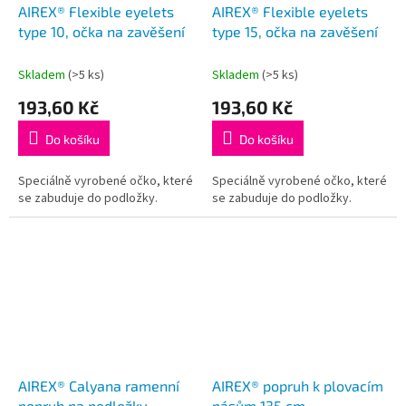
AIREX® Flexible eyelets
AIREX® Flexible eyelets
type 10, očka na zavěšení
type 15, očka na zavěšení
Skladem
(>5 ks)
Skladem
(>5 ks)
193,60 Kč
193,60 Kč
Do košíku
Do košíku
Speciálně vyrobené očko, které
Speciálně vyrobené očko, které
se zabuduje do podložky.
se zabuduje do podložky.
AIREX® Calyana ramenní
AIREX® popruh k plovacím
popruh na podložky
pásům 135 cm