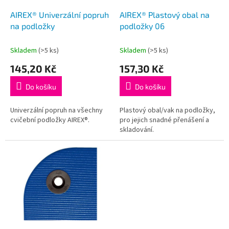
o
d
AIREX® Univerzální popruh
AIREX® Plastový obal na
u
na podložky
podložky 06
k
t
Skladem
(>5 ks)
Skladem
(>5 ks)
ů
145,20 Kč
157,30 Kč
Do košíku
Do košíku
Univerzální popruh na všechny
Plastový obal/vak na podložky,
cvičební podložky AIREX®.
pro jejich snadné přenášení a
skladování.