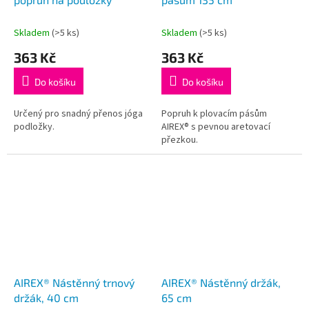
Skladem
(>5 ks)
Skladem
(>5 ks)
363 Kč
363 Kč
Do košíku
Do košíku
Určený pro snadný přenos jóga
Popruh k plovacím pásům
podložky.
AIREX® s pevnou aretovací
přezkou.
AIREX® Nástěnný trnový
AIREX® Nástěnný držák,
držák, 40 cm
65 cm