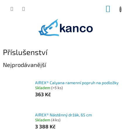
Přejít
NÁKUP
na
obsah
KOŠÍK
Příslušenství
Nejprodávanější
AIREX® Calyana ramenní popruh na podložky
Skladem
(>5 ks)
363 Kč
AIREX® Nástěnný držák, 65 cm
Skladem
(4 ks)
3 388 Kč