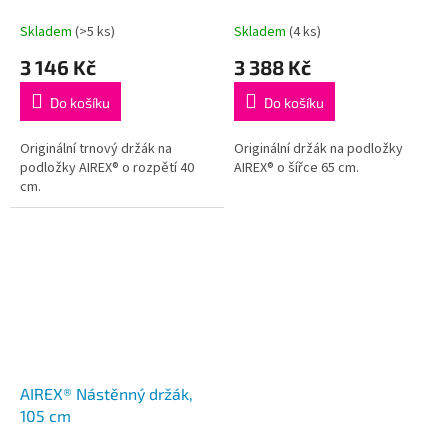
Skladem
(>5 ks)
Skladem
(4 ks)
3 146 Kč
3 388 Kč
Do košíku
Do košíku
Originální trnový držák na
Originální držák na podložky
podložky AIREX® o rozpětí 40
AIREX® o šířce 65 cm.
cm.
AIREX® Nástěnný držák,
105 cm